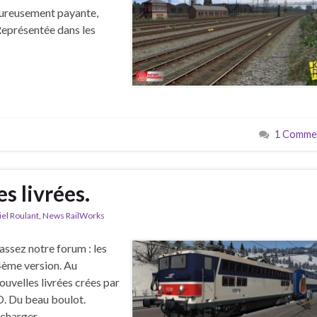
eureusement payante,
Représentée dans les
1 Commen
s livrées.
el Roulant
,
News RailWorks
assez notre forum : les
ème version. Au
uvelles livrées crées par
D. Du beau boulot.
écharger.