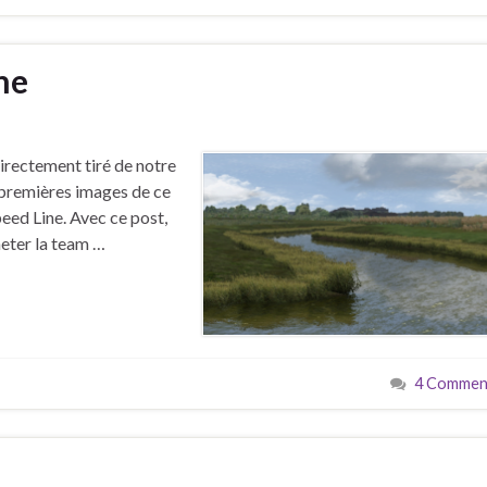
ne
s
irectement tiré de notre
s premières images de ce
eed Line. Avec ce post,
heter la team …
4 Comment