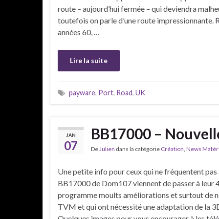
route – aujourd’hui fermée – qui deviendra malh
toutefois on parle d’une route impressionnante. 
années 60, …
Lire la suite
payware
,
Port
,
Road
,
UK
BB17000 – Nouvelle
JAN
07
De
Julien
dans la catégorie
Création
,
News Matéri
Une petite info pour ceux qui ne fréquentent pas 
BB17000 de Dom107 viennent de passer à leur 4
programme moults améliorations et surtout de no
TVM et qui ont nécessité une adaptation de la 3
Quelques images pour vous encourager à les tél