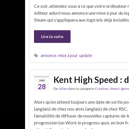
Ce soir, attendez vous à ce que votre ordinateur 
éditeur adoré nous annonce une mise à jour du logi
Steam qui s’appliquera aux logiciels déjà installé
Lire la suite
annonce
,
mise à jour
,
update
Kent High Speed : 
JAN
28
De
Julien
dans la catégorie
Création
,
News Ligne
Alors qu’on attend toujours une date de sortie p
(anglais) de chez nos amis (anglais) de chez RSC,
l’amabilité de diffuser de nouvelles captures de l
progression (un Work in progress quoi, en bon franç