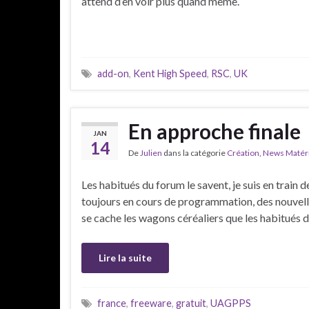
attend d’en voir plus quand même.
add-on
,
Kent High Speed
,
RSC
,
UK
En approche finale
JAN
14
De
Julien
dans la catégorie
Création
,
News Matéri
Les habitués du forum le savent, je suis en trai
toujours en cours de programmation, des nouvell
se cache les wagons céréaliers que les habitués 
Lire la suite
france
,
freeware
,
gratuit
,
UAGPPS