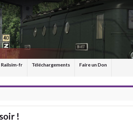
 Railsim-fr
Téléchargements
Faire un Don
soir !