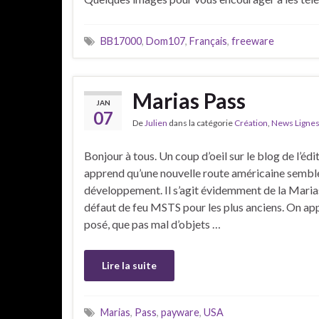
BB17000
,
Dom107
,
Français
,
freeware
Marias Pass
JAN
07
De
Julien
dans la catégorie
Création
,
News Ligne
Bonjour à tous. Un coup d’oeil sur le blog de l’é
apprend qu’une nouvelle route américaine semble
développement. Il s’agit évidemment de la Marias
défaut de feu MSTS pour les plus anciens. On appr
posé, que pas mal d’objets …
Lire la suite
Marias
,
Pass
,
payware
,
USA