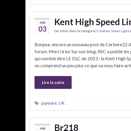
Kent High Speed Li
JAN
03
De
Julien
dans la catégorie
Création
,
News Ligne
Bonjour, encore un nouveau post de Cerbere22 d
forum. Merci à lui. Sur son blog, RSC a publié le
qui semble être LE DLC de 2013 : la Kent High Sp
on comprend un peu plus ce que va nous faire ac
Lire la suite
payware
,
UK
Br218
JAN