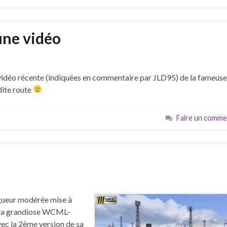
une vidéo
s
e vidéo récente (indiquées en commentaire par JLD95) de la fameuse
dite route
Faire un comme
s
ngueur modérée mise à
de la grandiose WCML-
vec la 2ème version de sa