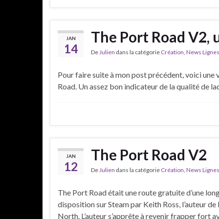
The Port Road V2, 
JAN
14
De
Julien
dans la catégorie
Création
,
News Ligne
Pour faire suite à mon post précédent, voici un
Road. Un assez bon indicateur de la qualité de la
The Port Road V2
JAN
12
De
Julien
dans la catégorie
Création
,
News Ligne
The Port Road était une route gratuite d’une lo
disposition sur Steam par Keith Ross, l’auteur 
North. L’auteur s’apprête à revenir frapper fort a