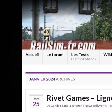
Accueil
Le forum
Les Tests
Wiki
Les test d’add-ons
JANVIER 2024
ARCHIVES
Rivet Games – Lign
JAN
25
De
Gandalf
dans la catégorie
News RailWorks
,
Te