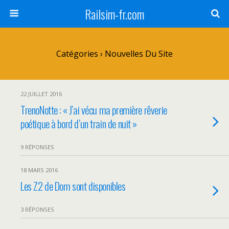
Railsim-fr.com
Catégories ›
Nouvelles Du Site
22 JUILLET 2016
TrenoNotte : « J’ai vécu ma première rêverie
poétique à bord d’un train de nuit »
9 RÉPONSES
18 MARS 2016
Les Z2 de Dom sont disponibles
3 RÉPONSES