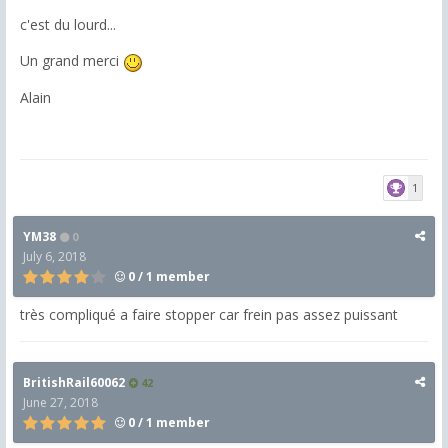
c'est du lourd...
Un grand merci
Alain
1
YM38
0
July 6, 2018
0 / 1 member
très compliqué a faire stopper car frein pas assez puissant
BritishRail60062
42
June 27, 2018
0 / 1 member