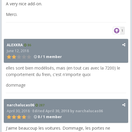
A very nice add-on.
Merci.
1
ALEXKRA
86
June 12, 2018
0 / 1 member
elles sont bien modélisés, mais (en tout cas avec la 7200) le
comportement du frein, c'est n'importe quoi
dommage
narchalucas06
287
April 30, 2018
·
Edited
April 30, 2018
by narchalucas06
0 / 1 member
J'aime beaucoup les voitures. Dommage, les portes ne