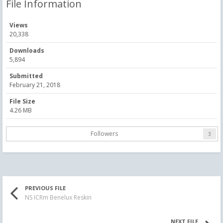
File Information
Views
20,338
Downloads
5,894
Submitted
February 21, 2018
File Size
4.26 MB
Followers
3
PREVIOUS FILE
NS ICRm Benelux Reskin
NEXT FILE