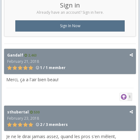
Sign in
Already have an account? Sign in here.
Sign In Now
Gandalf
2,463
February 21, 2018
1 / 1 member
Merci, ça a l'air bien beau!
1
sthubertal
530
February 23, 2018
2 / 3 members
Je ne le dirai jamais assez, quand les pros s'en mêlent,