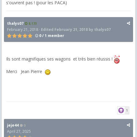
s'ouvrent pas ! (pour les PACA)
thalys07
8,173
February 21, 2018
·
Edited
February 21, 2018
by thalys07
0 / 1 member
Ils sont magnifiques ses wagons et très bien réussis !
Merci Jean Pierre
1
jeje44
0
April 27, 2025