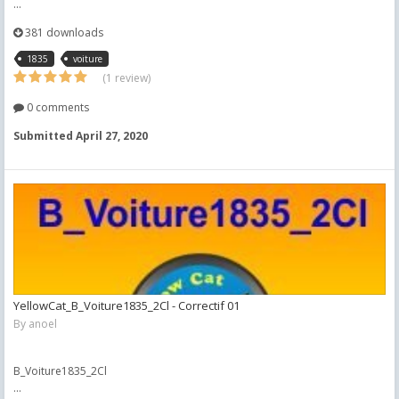
...
381 downloads
1835
voiture
(1 review)
0 comments
Submitted
April 27, 2020
YellowCat_B_Voiture1835_2Cl - Correctif 01
By
anoel
B_Voiture1835_2Cl
...