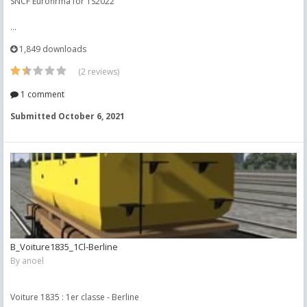
SNCF Eurofirma for TS2022
...
1,849 downloads
(2 reviews)
1 comment
Submitted
October 6, 2021
B_Voiture1835_1Cl-Berline
By
anoel
Voiture 1835 : 1er classe - Berline