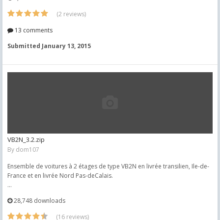
(2 reviews)
13 comments
Submitted
January 13, 2015
VB2N_3.2.zip
By
dom107
Ensemble de voitures à 2 étages de type VB2N en livrée transilien, Ile-de-
France et en livrée Nord Pas-deCalais.
...
28,748 downloads
(16 reviews)