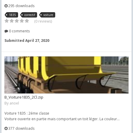
295 downloads
1835
correctif
voiture
(0 reviews)
0 comments
Submitted
April 27, 2020
B_Voiture1835_2Cl.zip
By
anoel
Voiture 1835 : 2éme classe
Voiture ouverte en partie mais comportant un toit léger. La couleur...
377 downloads