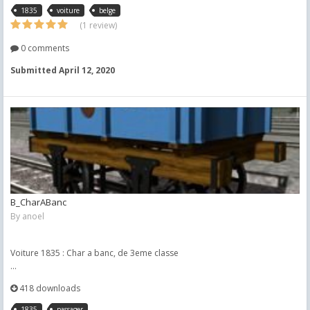
1835
voiture
belge
(1 review)
0 comments
Submitted
April 12, 2020
B_CharABanc
By
anoel
Voiture 1835 : Char a banc, de 3eme classe
...
418 downloads
1835
passager