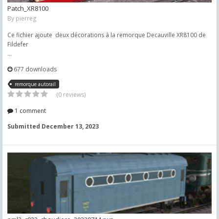
Patch_XR8100
By
pierreg
Ce fichier ajoute deux décorations à la remorque Decauville XR8100 de
Fildefer
...
677 downloads
remorque autorail
(0 reviews)
1 comment
Submitted
December 13, 2023