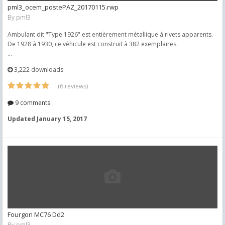
pml3_ocem_postePAZ_20170115.rwp
By
pml3
Ambulant dit "Type 1926" est entièrement métallique à rivets apparents.
De 1928 à 1930, ce véhicule est construit à 382 exemplaires.
...
3,222 downloads
(6 reviews)
9 comments
Updated
January 15, 2017
Fourgon MC76 Dd2
By
pml3