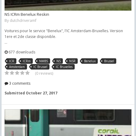
NS ICRm Benelux Reskin
By
dutchdriveramf
Voitures pour le service "Benelux", l'IC Amsterdam-Bruxelles. Version
1ere et 2de classe disponible.
...
677 downloads
ICR
ICRm
NMBS
NS
NSR
Benelux
Brussel
Amsterdam
IC Brussel
IC Bruxelles
(0 reviews)
3 comments
Submitted
October 27, 2017