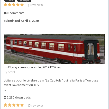
(3 reviews)
0 comments
Submitted
April 6, 2020
pml3_voyageurs_capitole_20191207.rwp
By
pml3
Voitures pour le célèbre train "Le Capitole" qui relia Paris à Toulouse
avant l’avènement du TGV.
...
2,230 downloads
(5 reviews)