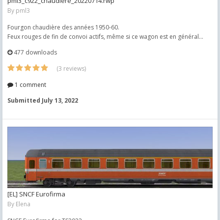
pml3_c922_chaudiere_20220714.rwp
By
pml3
Fourgon chaudière des années 1950-60.
Feux rouges de fin de convoi actifs, même si ce wagon est en général...
477 downloads
(3 reviews)
1 comment
Submitted
July 13, 2022
[EL] SNCF Eurofirma
By
Elena