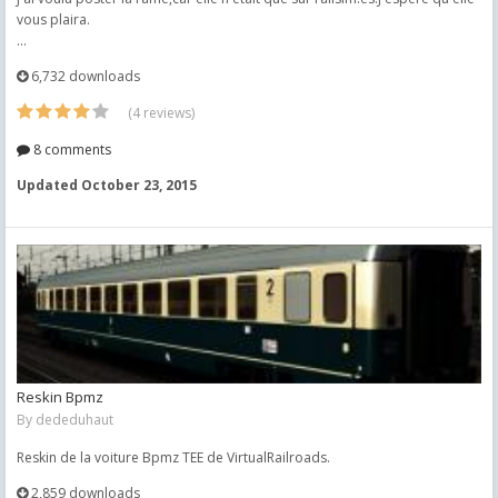
vous plaira.
...
6,732 downloads
(4 reviews)
8 comments
Updated
October 23, 2015
Reskin Bpmz
By
dededuhaut
Reskin de la voiture Bpmz TEE de VirtualRailroads.
2,859 downloads