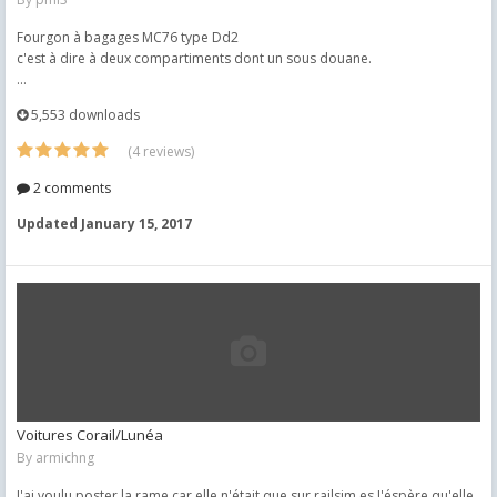
Fourgon à bagages MC76 type Dd2
c'est à dire à deux compartiments dont un sous douane.
...
5,553 downloads
(4 reviews)
2 comments
Updated
January 15, 2017
Voitures Corail/Lunéa
By
armichng
J'ai voulu poster la rame,car elle n'était que sur railsim.es.J'éspère qu'elle