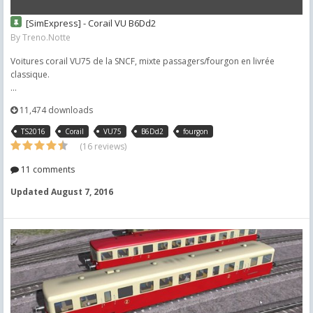
[SimExpress] - Corail VU B6Dd2
By
Treno.Notte
Voitures corail VU75 de la SNCF, mixte passagers/fourgon en livrée
classique.
...
11,474 downloads
TS2016
Corail
VU75
B6Dd2
fourgon
(16 reviews)
11 comments
Updated
August 7, 2016