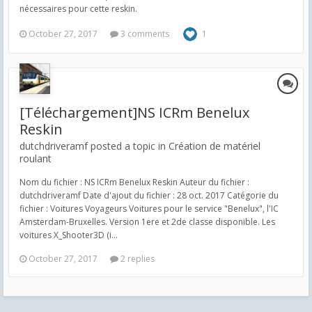
nécessaires pour cette reskin.
October 27, 2017
3 comments
1
[Téléchargement]NS ICRm Benelux
Reskin
dutchdriveramf posted a topic in
Création de matériel
roulant
Nom du fichier : NS ICRm Benelux Reskin Auteur du fichier :
dutchdriveramf Date d'ajout du fichier : 28 oct. 2017 Catégorie du
fichier : Voitures Voyageurs Voitures pour le service "Benelux", l'IC
Amsterdam-Bruxelles. Version 1ere et 2de classe disponible. Les
voitures X_Shooter3D (i...
October 27, 2017
2 replies