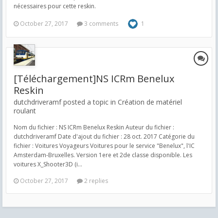
nécessaires pour cette reskin.
October 27, 2017
3 comments
1
[Téléchargement]NS ICRm Benelux
Reskin
dutchdriveramf posted a topic in
Création de matériel
roulant
Nom du fichier : NS ICRm Benelux Reskin Auteur du fichier :
dutchdriveramf Date d'ajout du fichier : 28 oct. 2017 Catégorie du
fichier : Voitures Voyageurs Voitures pour le service "Benelux", l'IC
Amsterdam-Bruxelles. Version 1ere et 2de classe disponible. Les
voitures X_Shooter3D (i...
October 27, 2017
2 replies