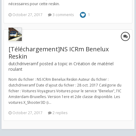
nécessaires pour cette reskin.
October 27, 2017
3 comments
1
[Téléchargement]NS ICRm Benelux
Reskin
dutchdriveramf posted a topic in
Création de matériel
roulant
Nom du fichier : NS ICRm Benelux Reskin Auteur du fichier :
dutchdriveramf Date d'ajout du fichier : 28 oct. 2017 Catégorie du
fichier : Voitures Voyageurs Voitures pour le service "Benelux", l'IC
Amsterdam-Bruxelles. Version 1ere et 2de classe disponible. Les
voitures X_Shooter3D (i...
October 27, 2017
2 replies