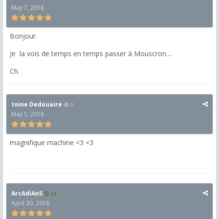
May 7, 2018
Bonjour.
Je la vois de temps en temps passer à Mouscron....
Ch.
toine Dedouaire
0
May 5, 2018
magnifique machine <3 <3
ArcAdiAnS
24
April 30, 2018