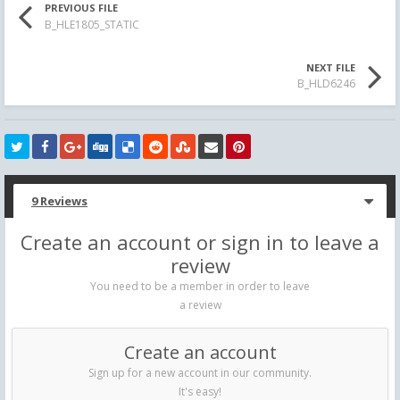
PREVIOUS FILE
B_HLE1805_STATIC
NEXT FILE
B_HLD6246
9 Reviews
Create an account or sign in to leave a
review
You need to be a member in order to leave
a review
Create an account
Sign up for a new account in our community.
It's easy!