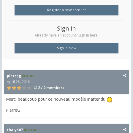
Register a new account
Sign in
Already have an account? Sign in here.
Sign In Now
pierreg
4,012
April 28, 2018
2 / 2 members
Merci beaucoup pour ce nouveau modèle inattendu
PierreG
thalys07
8,174