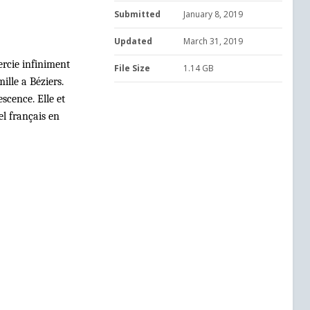
Submitted
January 8, 2019
Updated
March 31, 2019
ercie infiniment
File Size
1.14 GB
ille a Béziers.
scence. Elle et
el français en