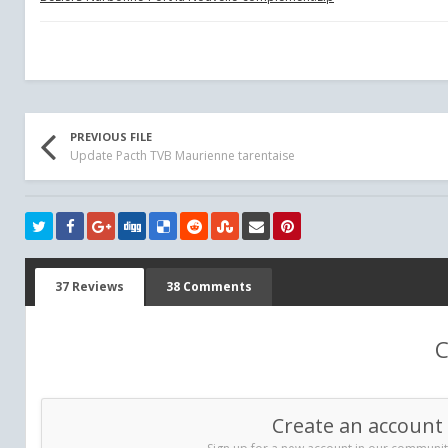
PREVIOUS FILE
Update Pacth TVB Maurienne tarentaise
37 Reviews
38 Comments
C
Create an account