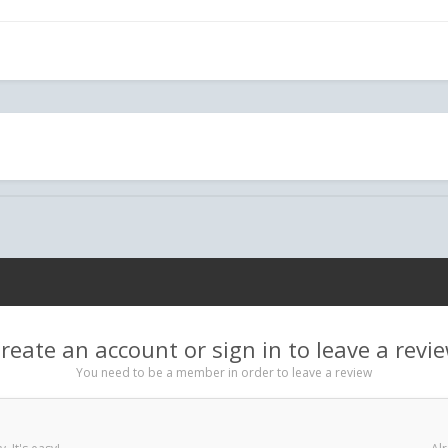
reate an account or sign in to leave a revi
You need to be a member in order to leave a review