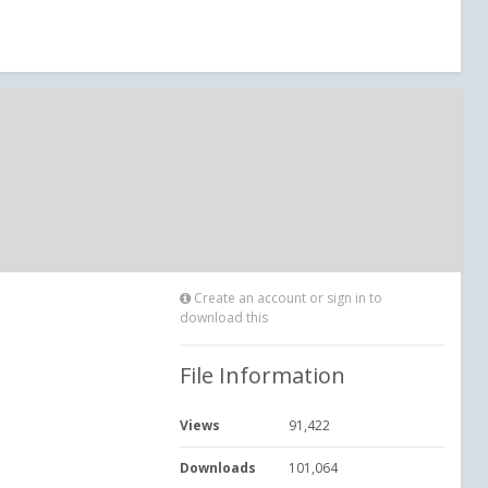
Create an account or sign in to
download this
File Information
Views
91,422
Downloads
101,064