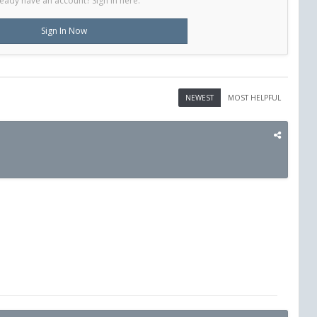
eady have an account? Sign in here.
Sign In Now
NEWEST
MOST HELPFUL