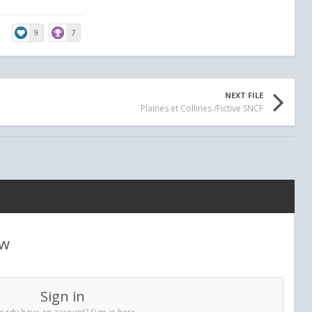
9
7
NEXT FILE
Plaines et Collines /Fictive SNCF
ew
Sign in