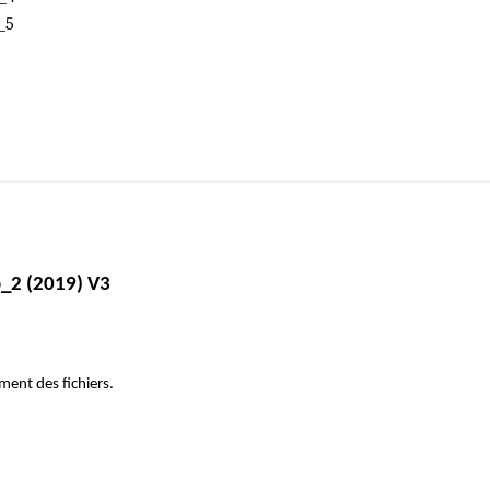
_5
_2 (2019) V3
ement des fichiers.