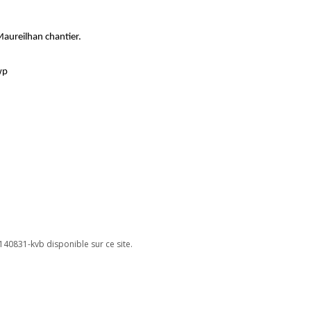
aureilhan chantier.
wp
40831-kvb disponible sur ce site.