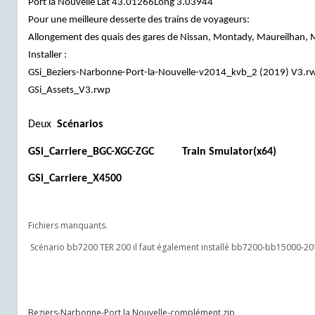
Port la Nouvelle Lat 43.01266Long 3.03944
Pour une meilleure desserte des trains de voyageurs:
Allongement des quais des gares de Nissan, Montady, Maureilhan, M
Installer :
GSi_Beziers-Narbonne-Port-la-Nouvelle-v2014_kvb_2 (2019) V3.r
GSi_Assets_V3.rwp
Deux
Scénarios
GSi_Carriere_BGC-XGC-ZGC
Train Smulator(x64)
GSi_Carriere_X4500
Fichiers manquants.
Scénario bb7200 TER 200 il faut également installé bb7200-bb15000-201
Beziers-Narbonne-Port la Nouvelle-complément.zip