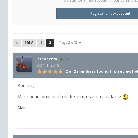
Sign up for a new account in our community.
Register a new account
1
2
Page 2 of 2
PREV
sthubertal
530
April 1, 2019
2 of 2 members found this review he
Bonsoir,
Merci beaucoup, une bien belle réalisation pas facile
Alain