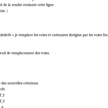
 de la rendre roulante cette ligne.
is. )
ede34 » je remplace les voies et caténaires dorigine par les voies fra
avail de remplacement des voies.
e des nouvelles créations.
e34
f_2
f_3
f_4