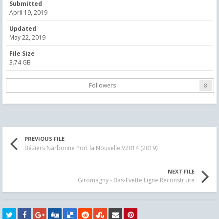
Submitted
April 19, 2019
Updated
May 22, 2019
File Size
3.74 GB
Followers
8
PREVIOUS FILE
Béziers Narbonne Port la Nouvelle V2014 (2019)
NEXT FILE
Giromagny - Bas-Evette Ligne Reconstruite