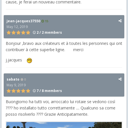
cause, je ferai un nouveau commentaire.
jean-jacques37550
15
May 12, 2019
2 / 2 members
Bonjour ,bravo aux créateurs et à toutes les personnes qui ont
contribuer à cette superbe ligne. merci
j.jacques
sabato
0
May 9, 2019
7 / 8 members
Buongiorno ha tutti voi, arroccato lui rotaie se vedono così
????
ho installato tutto correttamente .... Qualcuno sa come
posso risolverlo ????
Grazie Anticipatamente.