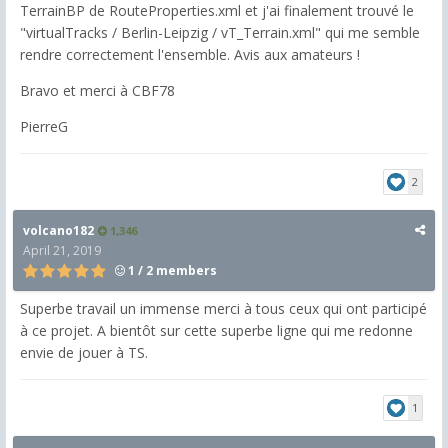
TerrainBP de RouteProperties.xml et j'ai finalement trouvé le
"virtualTracks / Berlin-Leipzig / vT_Terrain.xml" qui me semble
rendre correctement l'ensemble. Avis aux amateurs !
Bravo et merci à CBF78
PierreG
2
volcano182
1,346
April 21, 2019
1 / 2 members
Superbe travail un immense merci à tous ceux qui ont participé
à ce projet. A bientôt sur cette superbe ligne qui me redonne
envie de jouer à TS.
1