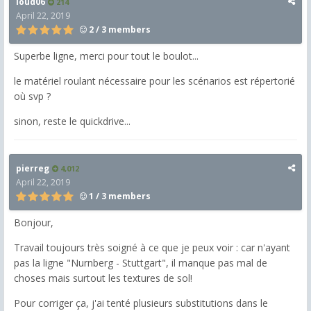
loud06
214
April 22, 2019
2 / 3 members
Superbe ligne, merci pour tout le boulot...
le matériel roulant nécessaire pour les scénarios est répertorié
où svp ?
sinon, reste le quickdrive...
pierreg
4,012
April 22, 2019
1 / 3 members
Bonjour,
Travail toujours très soigné à ce que je peux voir : car n'ayant
pas la ligne "Nurnberg - Stuttgart", il manque pas mal de
choses mais surtout les textures de sol!
Pour corriger ça, j'ai tenté plusieurs substitutions dans le