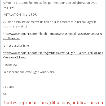
raffinerie etc. ..) on été effectuées par mes soins en collaboration avec
l'équipe
INSTALATION : lire le PDF.
Vu l'impossibilité de mettre un lien pour les assets et ainsi soulager le
forum je le met ici:
http://www.mediafire.com/file/2b1iem056yvsny5/install+assets+Plaines+et
+Collines.rar
Je met aussi la ligne i
http://www.mediafire.com/file/65gmtdh4sxvzt58/Ligne+Plaines+et+Collines
+Version+2.1.rwp
Pas de SAV
En espérant que cette ligne vous plaira.
L'équipe
GG
Toutes reproductions ,diffusions,publications ou