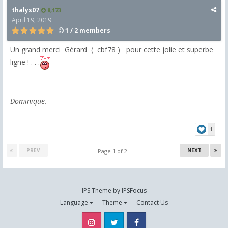
thalys07
8,173
April 19, 2019
1 / 2 members
Un grand merci Gérard ( cbf78 ) pour cette jolie et superbe
ligne ! . . .
Dominique.
1
PREV
NEXT
Page 1 of 2
IPS Theme
by
IPSFocus
Language
Theme
Contact Us
Instagram
Twitter
Facebook