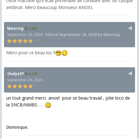
cette machine qu'il était préférable de conduire avec un casque
antibruit. Merci beaucoup Monsieur ANOEL
Meering
1,992
September 26, 2020
·
Edited
September 26, 2020
by Meering
Merci pour ce beau loc !!
thalys07
8,175
September 26, 2020
un tout grand merci anoel pour se beau travail , jolie loco de
la SNCB/NMBS . . .
Dominique.