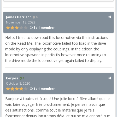
James Harrison
0
November 18, 2023
1 / 1 member
Hello, I tried to download this locomotive via the instructions
on the Read Me. The locomotive failed too load in the drive
mode by only displaying the couplings. In the editor, the
locomotive spawned in perfectly however once returning to
the drive mode the locomotive yet again failed to display.
kerjoss
1
October 8, 2020
1 / 1 member
Bonjour à toutes et à tous! Une jolie loco à fière allure! que je
vais faire voyager très prochainement. Je pense n'avoir que
des satisfactions, comme tout le matériel que je fais
fonctionner depuis longtemps déjà, et qui ne m'a apporté que