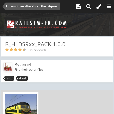
Locomotives diesels et électriques
B_HLD59xx_PACK 1.0.0
(9 reviews)
By
anoel
Find their other files
sncb
diesel