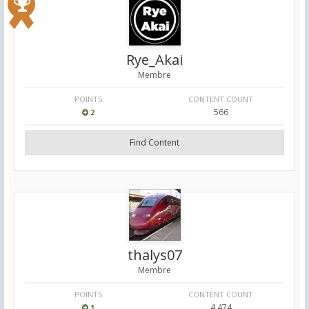
Rye_Akai
Membre
POINTS
CONTENT COUNT
566
2
Find Content
thalys07
Membre
POINTS
CONTENT COUNT
4,474
1