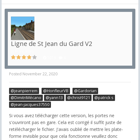
Ligne de St Jean du Gard V2
in
Françaises
1019
4
Posted
November 22, 2020
@jeanpierrem
@HonfleurVB
@Gardorian
@DimitriMécano
@yann13
@christ9121
@patrick s
@jean-jacques37550
Si vous avez télécharger cette version, les portes ne
s'ouvriront pas en gare. Cela est corrigé il suffit juste de
retélécharger le fichier. J'avais oublié de mettre les plate-
forme invisible pour que cela fonctionne veuillez donc