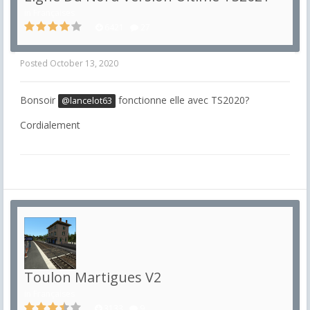
in
Françaises
6421
27
Posted
October 13, 2020
Bonsoir
fonctionne elle avec TS2020?
@lancelot63
Cordialement
Toulon Martigues V2
in
Françaises
3133
9