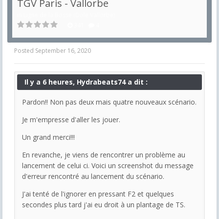
TGV Paris - Vallorbe
in
Ligne de la Bosse (Dole Vallorbe)
341
4
Posted
September 16, 2020
Il y a 6 heures, Hydrabeats74 a dit :
Pardon!! Non pas deux mais quatre nouveaux scénario.
Je m'empresse d'aller les jouer.
Un grand merci!!!
En revanche, je viens de rencontrer un problème au
lancement de celui ci. Voici un screenshot du message
d'erreur rencontré au lancement du scénario.
J'ai tenté de l'ignorer en pressant F2 et quelques
secondes plus tard j'ai eu droit à un plantage de TS.