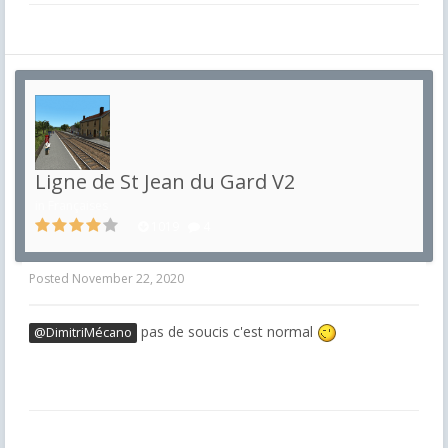
Ligne de St Jean du Gard V2
in
Françaises
1019
4
Posted
November 22, 2020
pas de soucis c'est normal
@DimitriMécano