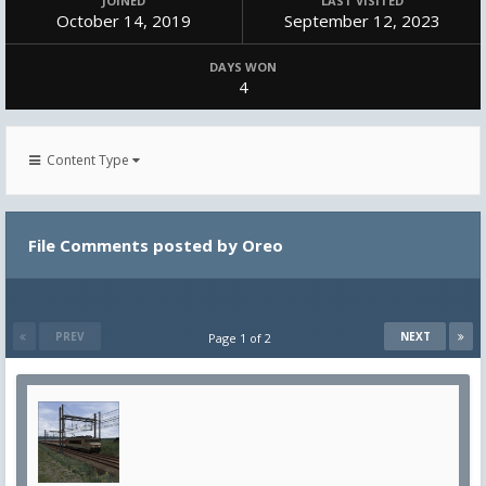
JOINED
LAST VISITED
October 14, 2019
September 12, 2023
DAYS WON
4
Content Type
File Comments posted by Oreo
PREV
NEXT
Page 1 of 2