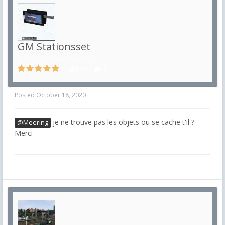
GM Stationsset
in
Décors non ferroviaires
1890
4
Posted
October 18, 2020
je ne trouve pas les objets ou se cache t'il ?
@Meering
Merci