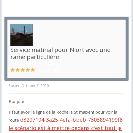
Service matinal pour Niort avec une
rame particulière
in
La Rochelle – Saint-Maixent
295
3
Posted
October 7, 2020
Bonjour
Il faut avoir la ligne de la Rochelle St maixent pour voir la
d3297194-3a25-4efa-bbeb-7303894199f8
route
le scénario est à mettre dedans c'est tout je