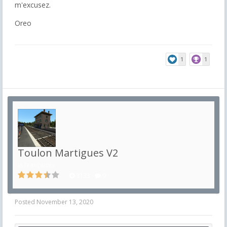
m'excusez.
Oreo
1
1
Toulon Martigues V2
in
Françaises
3133
9
Posted
November 13, 2020