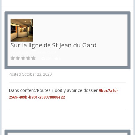
Sur la ligne de St Jean du Gard
in
Ligne de St Jean du Gard
225
5
Posted
October 23, 2020
Dans content/Routes il doit y avoir ce dossier
9bbc7afd-
2569-409b-b901-258378808e22