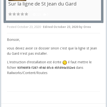
Sur la ligne de St Jean du Gard
in
Ligne de St Jean du Gard
225
5
Posted
October 23, 2020
·
Edited
October 23, 2020
by Oreo
Bonsoir,
vous devez avoir ce dossier sinon c'est que la ligne st Jean
du Gard n'est pas installer.
L'instruction d'installation est écrite
il faut mettre le
fichier
dans
93f969f8-f287-4f4d-8fc6-45fd94a552e6
Railworks/Content/Routes