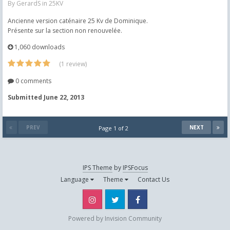
By
GerardS
in
25KV
Ancienne version caténaire 25 Kv de Dominique.
Présente sur la section non renouvelée.
1,060 downloads
(1 review)
0 comments
Submitted
June 22, 2013
PREV
NEXT
Page 1 of 2
IPS Theme
by
IPSFocus
Language
Theme
Contact Us
Instagram
Twitter
Facebook
Powered by Invision Community