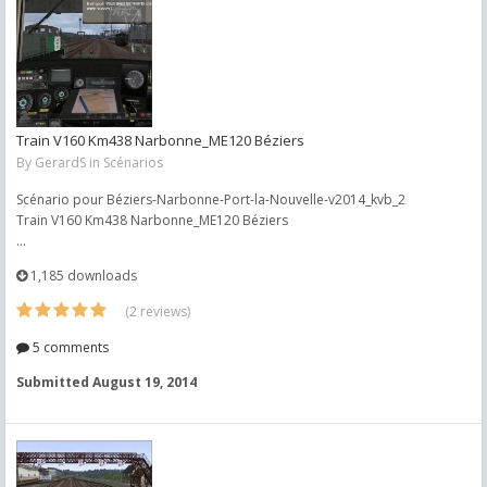
Train V160 Km438 Narbonne_ME120 Béziers
By
GerardS
in
Scénarios
Scénario pour Béziers-Narbonne-Port-la-Nouvelle-v2014_kvb_2
Train V160 Km438 Narbonne_ME120 Béziers
...
1,185 downloads
(2 reviews)
5 comments
Submitted
August 19, 2014