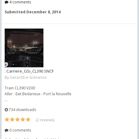
4 comments
Submitted
December 8, 2014
: Carriere_GSi_CL390 SNCF
By
GerardS
in
Scénarios
Train CL390 V200
Aller : Exit Bedarieux - Port la Nouvelle
...
734 downloads
(2 reviews)
0 comments