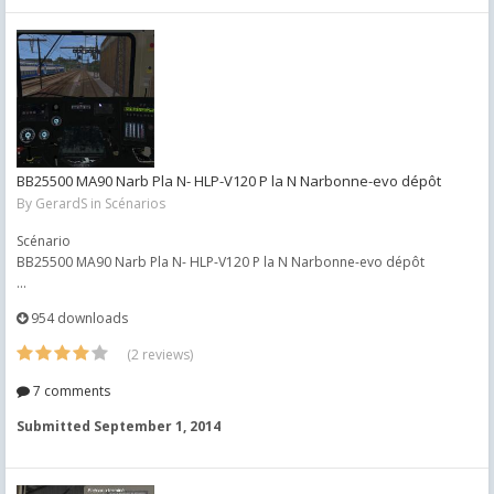
BB25500 MA90 Narb Pla N- HLP-V120 P la N Narbonne-evo dépôt
By
GerardS
in
Scénarios
Scénario
BB25500 MA90 Narb Pla N- HLP-V120 P la N Narbonne-evo dépôt
...
954 downloads
(2 reviews)
7 comments
Submitted
September 1, 2014