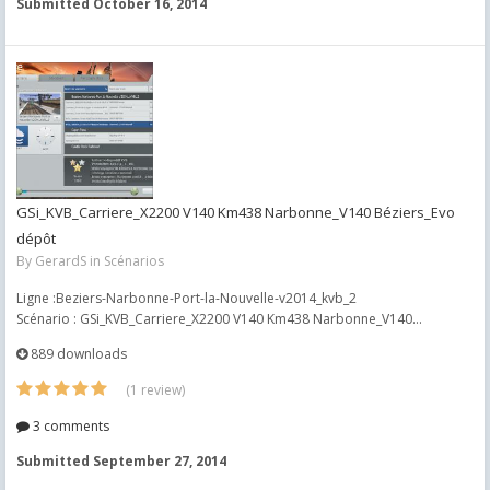
Submitted
October 16, 2014
GSi_KVB_Carriere_X2200 V140 Km438 Narbonne_V140 Béziers_Evo
dépôt
By
GerardS
in
Scénarios
Ligne :Beziers-Narbonne-Port-la-Nouvelle-v2014_kvb_2
Scénario : GSi_KVB_Carriere_X2200 V140 Km438 Narbonne_V140...
889 downloads
(1 review)
3 comments
Submitted
September 27, 2014