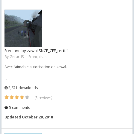
Freeland by zawal SNCF_CFF_rectif1
By
GerardS
in
Françaises
Avec l’aimable autorisation de zawal.
...
3,871 downloads
(3 reviews)
5 comments
Updated
October 28, 2018