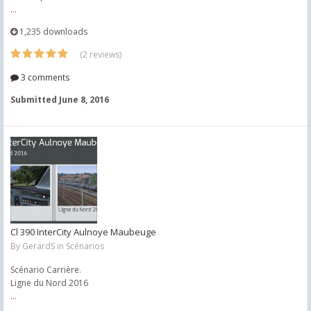
...
1,235 downloads
(2 reviews)
3 comments
Submitted
June 8, 2016
Cl 390 InterCity Aulnoye Maubeuge
By
GerardS
in
Scénarios
Scénario Carrière.
Ligne du Nord 2016
...