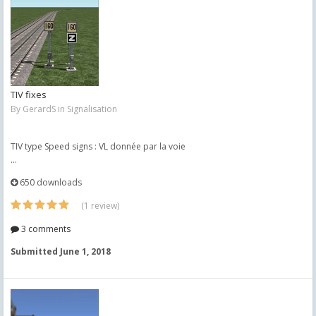
TIV fixes
By
GerardS
in
Signalisation
TIV type Speed signs : VL donnée par la voie
...
650 downloads
(1 review)
3 comments
Submitted
June 1, 2018