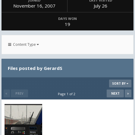
JOINED
LAST VISITED
November 16, 2007
July 26
DAYS WON
19
Content Type
Files posted by GerardS
SORT BY
PREV
NEXT
Page 1 of 2