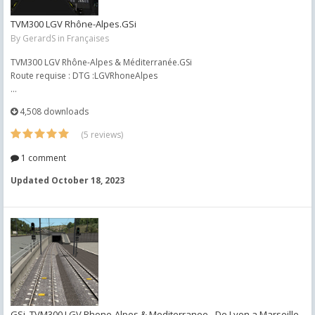
TVM300 LGV Rhône-Alpes.GSi
By
GerardS
in
Françaises
TVM300 LGV Rhône-Alpes & Méditerranée.GSi
Route requise : DTG :LGVRhoneAlpes
...
4,508 downloads
(5 reviews)
1 comment
Updated
October 18, 2023
GSi_TVM300 LGV Rhone-Alpes & Mediterranee - De Lyon a Marseille