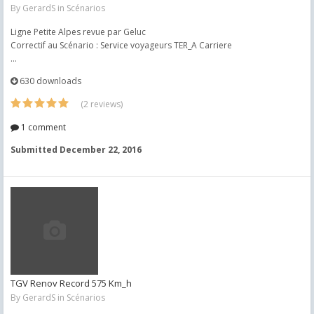
By
GerardS
in
Scénarios
Ligne Petite Alpes revue par Geluc
Correctif au Scénario : Service voyageurs TER_A Carriere
...
630 downloads
(2 reviews)
1 comment
Submitted
December 22, 2016
TGV Renov Record 575 Km_h
By
GerardS
in
Scénarios