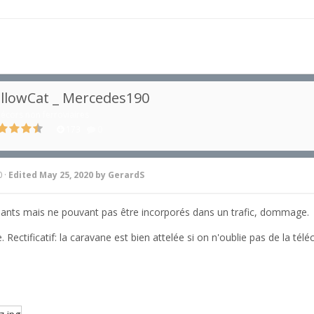
llowCat _ Mercedes190
écors non ferroviaires
173
0
0
·
Edited
May 25, 2020
by GerardS
sants mais ne pouvant pas être incorporés dans un trafic, dommage.
Rectificatif: la caravane est bien attelée si on n'oublie pas de la tél