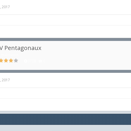
, 2017
IV Pentagonaux
ignalisation
3728
0
, 2017