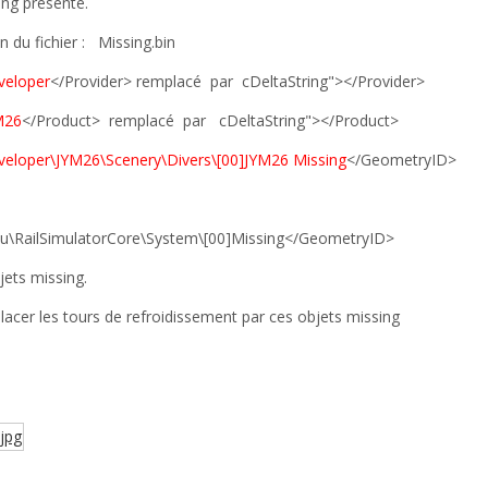
ing présenté.
 du fichier :
Missing.bin
veloper
</Provider> remplacé
par
cDeltaString"></Provider>
M26
</Product>
remplacé
par
cDeltaString"></Product>
veloper\JYM26\Scenery\Divers\[00]JYM26 Missing
</GeometryID>
ju\RailSimulatorCore\System\[00]Missing</GeometryID>
jets missing.
lacer les tours de refroidissement par ces objets missing