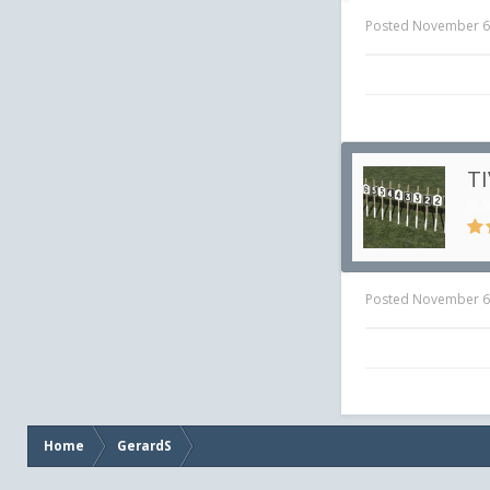
Posted
November 6
T
in
S
Posted
November 6
Home
GerardS