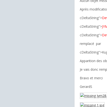
Aucun objet miss
Après modification
cDeltaString">
De
cDeltaString">
JY
cDeltaString">
De
remplacé
par
cDeltaString">Ku
Apparition des ob
Je vais donc remp
Bravo et merci
GerardS