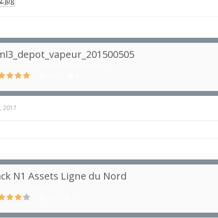
ml3_depot_vapeur_201500505
écors de voie et bâtiments ferroviaires
13873
4
, 2017
ck N1 Assets Ligne du Nord
écors non ferroviaires
9874
0