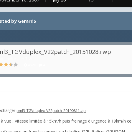
osted by GerardS
ml3_TGVduplex_V22patch_20151028.rwp
utomotrices et TGV
4626
4
lécharger
pml3_TGVduplex_V22patch_20190811.zip
à vue , Vitesse limitée à 15km/h puis freinage d'urgence à 19km/h ce 
ence au franchissement de la balise KVB BalisesKVBFZON