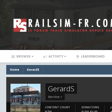
BROWSE
ACTIVITY
LEADERBOARD
Home
GerardS
GerardS
Membre +
CONTENT COUNT
DONATIONS
979
0.00 EUR