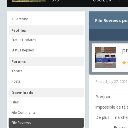
All Activity
File Reviews p
Profiles
Status Updates
p
Status Replies
in
A
Forums
Topics
Posts
Posted
July 27, 2021
Downloads
Bonjour
Files
impossible de té
File Comments
De plus : marche 
File Reviews
Freinage d'urg