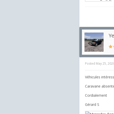
Ye
in
D
Posted
May 25, 202
Véhicules intéres
Caravane absente. 
Cordialement
Gérard S