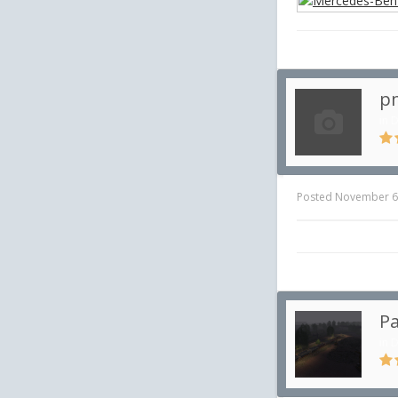
p
in
D
Posted
November 6
Pa
in
D