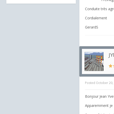
Conduite très ag
Cordialement
GerardS
JY
in
U
Posted
October 20,
Bonjour Jean Yve
Apparemment je su