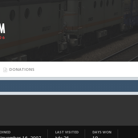
DONATIONS
JOINED
LAST VISITED
DAYS WON
November 16, 2007
July 26
19