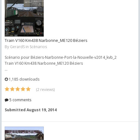
Train V160 Km438 Narbonne_ME120 Béziers
By
GerardS
in
Scénarios
Scénario pour Béziers-Narbonne-Port-la-Nouvelle-v2014_kvb_2
Train V160 Km438 Narbonne_ME120 Béziers
...
1,185 downloads
(2 reviews)
5 comments
Submitted
August 19, 2014