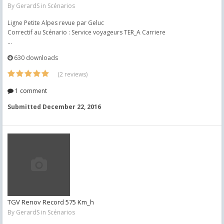
By
GerardS
in
Scénarios
Ligne Petite Alpes revue par Geluc
Correctif au Scénario : Service voyageurs TER_A Carriere
...
630 downloads
(2 reviews)
1 comment
Submitted
December 22, 2016
TGV Renov Record 575 Km_h
By
GerardS
in
Scénarios