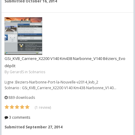
Submitted
October 16, 2014
GSi_KVB_Carriere_X2200 V140 Km438 Narbonne_V140 Béziers_Evo
dépôt
By
GerardS
in
Scénarios
Ligne :Beziers-Narbonne-Port-la-Nouvelle-v2014_kvb_2
Scénario : GSi_KVB_Carriere_X2200 V140 Km438 Narbonne_V140...
889 downloads
(1 review)
3 comments
Submitted
September 27, 2014