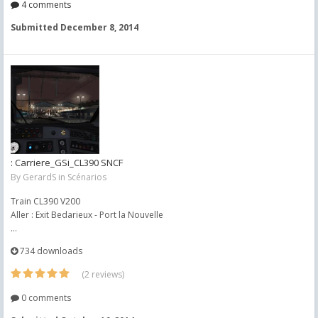
4 comments
Submitted
December 8, 2014
: Carriere_GSi_CL390 SNCF
By
GerardS
in
Scénarios
Train CL390 V200
Aller : Exit Bedarieux - Port la Nouvelle
...
734 downloads
(2 reviews)
0 comments