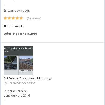
...
1,235 downloads
(2 reviews)
3 comments
Submitted
June 8, 2016
Cl 390 InterCity Aulnoye Maubeuge
By
GerardS
in
Scénarios
Scénario Carrière.
Ligne du Nord 2016
...