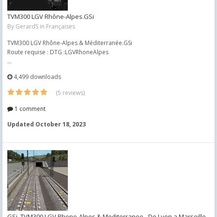
TVM300 LGV Rhône-Alpes.GSi
By
GerardS
in
Françaises
TVM300 LGV Rhône-Alpes & Méditerranée.GSi
Route requise : DTG :LGVRhoneAlpes
...
4,499 downloads
(5 reviews)
1 comment
Updated
October 18, 2023
GSi_TVM300 LGV Rhone-Alpes & Mediterranee - De Lyon a Marseille