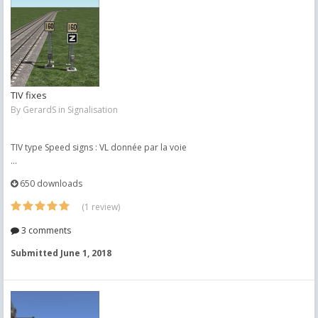
TIV fixes
By
GerardS
in
Signalisation
TIV type Speed signs : VL donnée par la voie
...
650 downloads
(1 review)
3 comments
Submitted
June 1, 2018