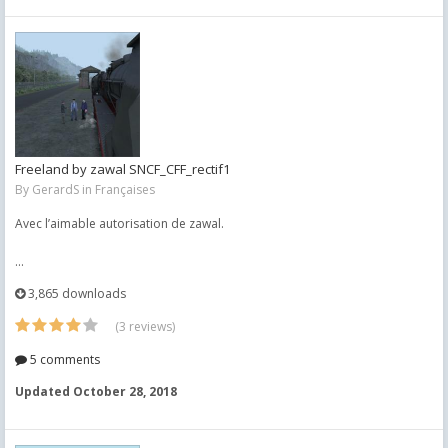
Freeland by zawal SNCF_CFF_rectif1
By
GerardS
in
Françaises
Avec l’aimable autorisation de zawal.
...
3,865 downloads
(3 reviews)
5 comments
Updated
October 28, 2018