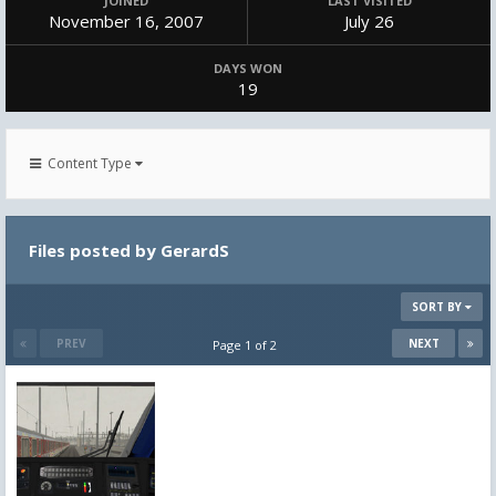
JOINED
LAST VISITED
November 16, 2007
July 26
DAYS WON
19
Content Type
Files posted by GerardS
SORT BY
PREV
NEXT
Page 1 of 2