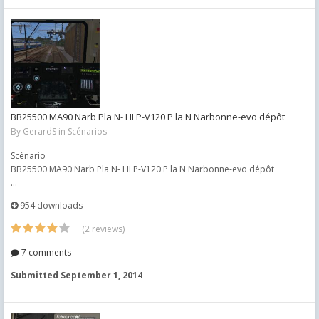
BB25500 MA90 Narb Pla N- HLP-V120 P la N Narbonne-evo dépôt
By
GerardS
in
Scénarios
Scénario
BB25500 MA90 Narb Pla N- HLP-V120 P la N Narbonne-evo dépôt
...
954 downloads
(2 reviews)
7 comments
Submitted
September 1, 2014