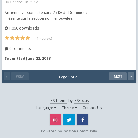
By
GerardS
in
25KV
Ancienne version caténaire 25 Kv de Dominique.
Présente sur la section non renouvelée.
1,060 downloads
(1 review)
0 comments
Submitted
June 22, 2013
PREV
NEXT
Page 1 of 2
IPS Theme
by
IPSFocus
Language
Theme
Contact Us
Instagram
Twitter
Facebook
Powered by Invision Community