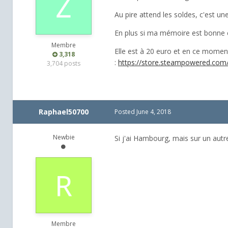
Au pire attend les soldes, c'est une
En plus si ma mémoire est bonne c
Membre
Elle est à 20 euro et en ce moment
3,318
:
https://store.steampowered.com
3,704 posts
Raphael50700
Posted
June 4, 2018
Newbie
Si j'ai Hambourg, mais sur un aut
Membre