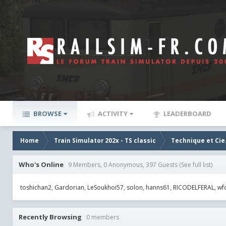
BROWSE
ACTIVITY
LEADERBOARD
Home
Train Simulator 202x - TS classic
Technique et Cie
Who's Online
9 Members, 0 Anonymous, 397 Guests
(See full list)
toshichan2
Gardorian
LeSoukhoi57
solon
hanns61
RICODELFERAL
wf
Recently Browsing
0 members