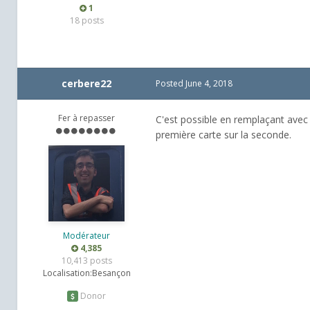
1
18 posts
cerbere22
Posted
June 4, 2018
Fer à repasser
C'est possible en remplaçant avec
première carte sur la seconde.
Modérateur
4,385
10,413 posts
Localisation:
Besançon
Donor