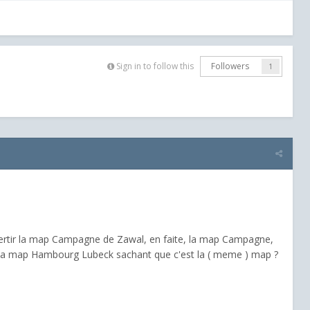
Sign in to follow this
Followers
1
onvertir la map Campagne de Zawal, en faite, la map Campagne,
la map Hambourg Lubeck sachant que c'est la ( meme ) map ?