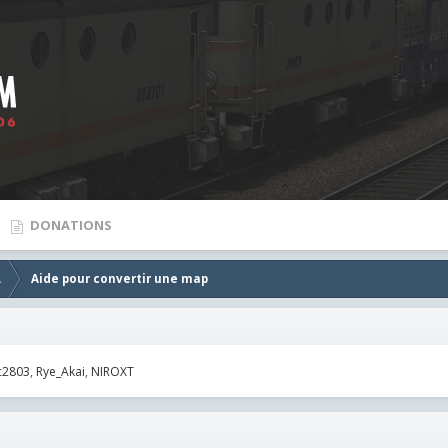
DONATIONS
.
Aide pour convertir une map
c2803
Rye_Akai
NIROXT