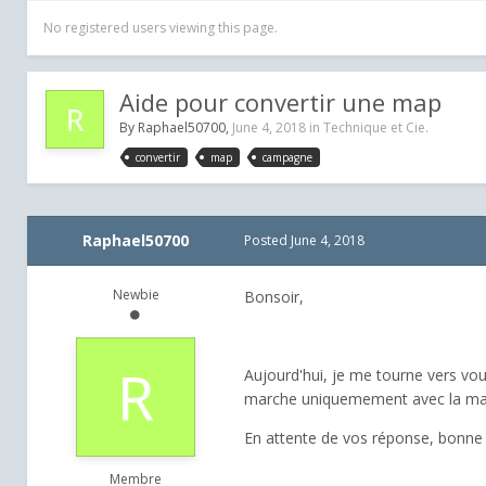
No registered users viewing this page.
Aide pour convertir une map
By
Raphael50700
,
June 4, 2018
in
Technique et Cie.
convertir
map
campagne
Raphael50700
Posted
June 4, 2018
Newbie
Bonsoir,
Aujourd'hui, je me tourne vers vo
marche uniquemement avec la map 
En attente de vos réponse, bonne 
Membre