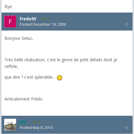
Bye
fredo93
18
Posted
December 19, 2009
Bonjour Geluc,
Très belle réalisation, c'est le genre de petit détails dont je
raffole,
que dire ? c'est splendide...
Amicalement Frédo.
JML
19
Posted
May 8, 2010