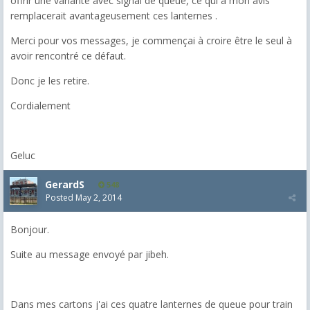
offrir une variante avec signal de queue, ce qui à mon avis
remplacerait avantageusement ces lanternes .
Merci pour vos messages, je commençai à croire être le seul à
avoir rencontré ce défaut.
Donc je les retire.
Cordialement
Geluc
GerardS
548
Posted
May 2, 2014
Bonjour.
Suite au message envoyé par jibeh.
Dans mes cartons j'ai ces quatre lanternes de queue pour train