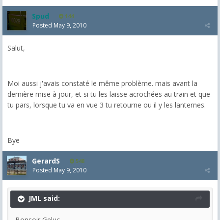
Spud
144
Posted
May 9, 2010
Salut,
Moi aussi j'avais constaté le même problème. mais avant la
dernière mise à jour, et si tu les laisse acrochées au train et que
tu pars, lorsque tu va en vue 3 tu retourne ou il y les lanternes.
Bye
GerardS
548
Posted
May 9, 2010
JML said:
Bonsoir Geluc,