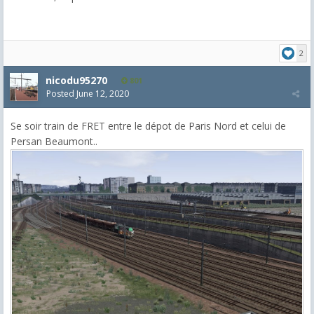
2
nicodu95270
801
Posted
June 12, 2020
Se soir train de FRET entre le dépot de Paris Nord et celui de
Persan Beaumont..