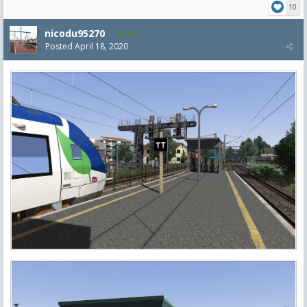
10
nicodu95270
801
Posted
April 18, 2020