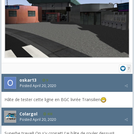
7
oskar13
9
Posted
April 20, 2020
Hâte de tester cette ligne en BGC livrée Transilien
Colargol
408
Posted
April 20, 2020
Superbe travail! On s'y croirait! J'ai hâte de rouler dessus!!