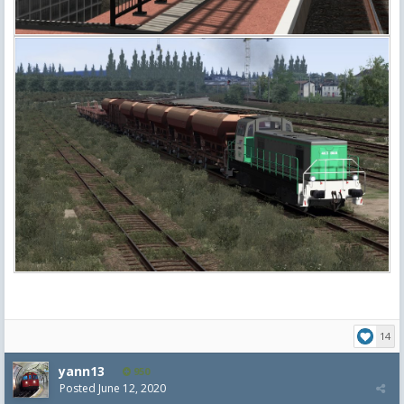
14
yann13
950
Posted
June 12, 2020