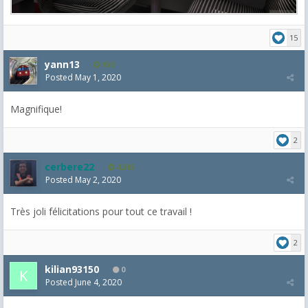
15
yann13
950
Posted
May 1, 2020
Magnifique!
2
cerbere22
4,385
Posted
May 2, 2020
Très joli félicitations pour tout ce travail !
2
kilian93150
0
Posted
June 4, 2020