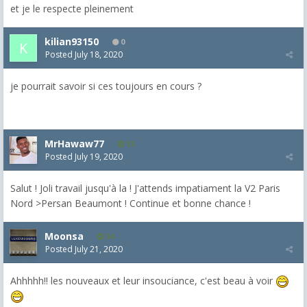
et je le respecte pleinement
kilian93150
0
Posted
July 18, 2020
je pourrait savoir si ces toujours en cours ?
MrHawaw77
13
Posted
July 19, 2020
Salut ! Joli travail jusqu'à la ! J'attends impatiament la V2 Paris
Nord >Persan Beaumont ! Continue et bonne chance !
Moonsa
34
Posted
July 21, 2020
Ahhhhh!! les nouveaux et leur insouciance, c'est beau à voir