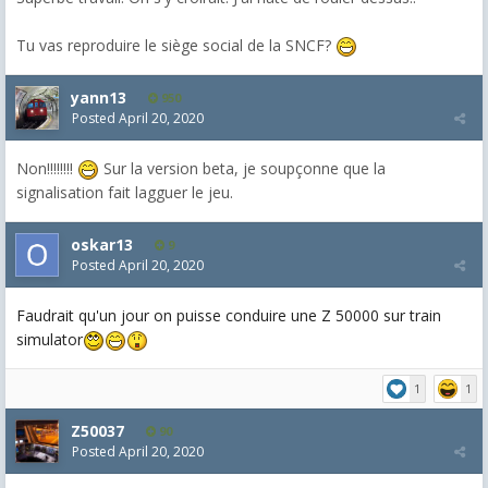
Tu vas reproduire le siège social de la SNCF?
yann13
950
Posted
April 20, 2020
Non!!!!!!!!
Sur la version beta, je soupçonne que la
signalisation fait lagguer le jeu.
oskar13
9
Posted
April 20, 2020
Faudrait qu'un jour on puisse conduire une Z 50000 sur train
simulator
1
1
Z50037
90
Posted
April 20, 2020