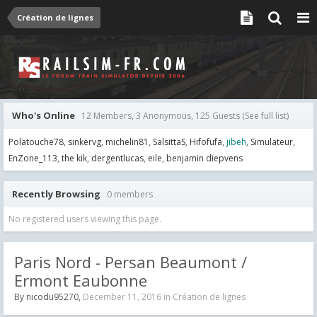
Création de lignes
Who's Online
12 Members, 3 Anonymous, 125 Guests
(See full list)
Polatouche78
sinkervg
michelin81
SalsittaS
Hifofufa
jibeh
Simulateur
EnZone_113
the kik
dergentlucas
eile
benjamin diepvens
Recently Browsing
0 members
No registered users viewing this page.
Paris Nord - Persan Beaumont /
Ermont Eaubonne
By
nicodu95270
,
December 11, 2016
in
Création de lignes