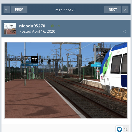
PREV
NEXT
Page 27 of 29
nicodu95270
801
Posted
April 16, 2020
12