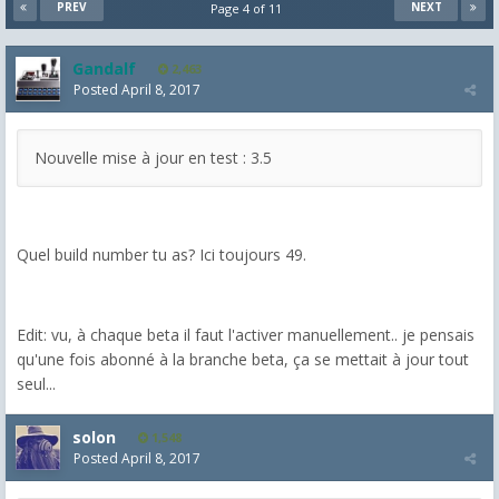
PREV
NEXT
Page 4 of 11
Gandalf
2,463
Posted
April 8, 2017
Nouvelle mise à jour en test : 3.5
Quel build number tu as? Ici toujours 49.
Edit: vu, à chaque beta il faut l'activer manuellement.. je pensais
qu'une fois abonné à la branche beta, ça se mettait à jour tout
seul...
solon
1,548
Posted
April 8, 2017