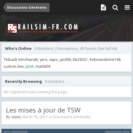
Discussions Générales
Who's Online
9 Members, 0 Anonymous, 49 Guests
(See full list)
Thibault Venchiarutti
yero
sapo
jan366
bb26321
Robinandenne168
Ludovic.bex
jibeh
mark604
Recently Browsing
0 members
No registered users viewing this page.
Les mises à jour de TSW
By
zawal
,
March 18, 2017
in
Discussions Générales