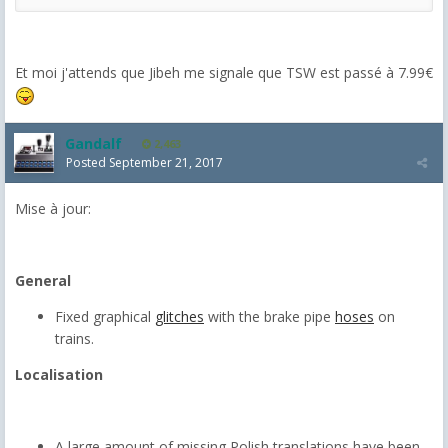
Et moi j'attends que Jibeh me signale que TSW est passé à 7.99€
Gandalf
2,463
Posted
September 21, 2017
Mise à jour:
General
Fixed graphical
glitches
with the brake pipe
hoses
on
trains.
Localisation
A large amount of missing Polish translations have been