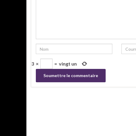
3
×
=
vingt un