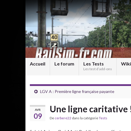
Accueil
Le forum
Les Tests
Wiki
Les test d’add-ons
LGV A : Première ligne française payante
Une ligne caritative 
AVR
09
De
cerbere22
dans la catégorie
Tests