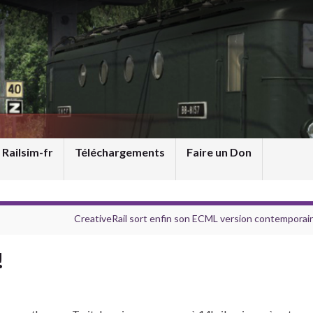
 Railsim-fr
Téléchargements
Faire un Don
CreativeRail sort enfin son ECML version contemporain
!