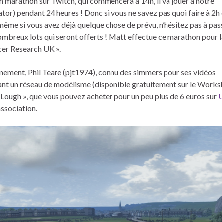
n marathon sur Twitch, qui commencera à 14h, il va jouer à notre
ator) pendant 24 heures ! Donc si vous ne savez pas quoi faire à 2h 
 même si vous avez déjà quelque chose de prévu, n’hésitez pas à pas
nombreux lots qui seront offerts ! Matt effectue ce marathon pour 
ncer Research UK ».
évènement, Phil Teare (pjt1974), connu des simmers pour ses vidéos
ntant un réseau de modélisme (disponible gratuitement sur le Works
Lough », que vous pouvez acheter pour un peu plus de 6 euros sur
association.