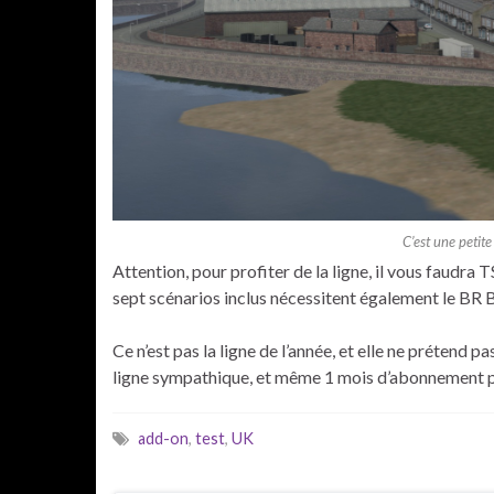
C’est une petit
Attention, pour profiter de la ligne, il vous faudr
sept scénarios inclus nécessitent également le BR 
Ce n’est pas la ligne de l’année, et elle ne prétend p
ligne sympathique, et même 1 mois d’abonnement 
add-on
,
test
,
UK