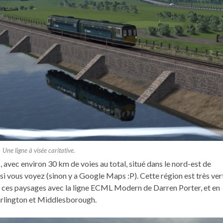
Une ligne à visée caritative.
nes, avec environ 30 km de voies au total, situé dans le nord-est de
si vous voyez (sinon y a Google Maps :P). Cette région est très vert
e ces paysages avec la ligne ECML Modern de Darren Porter, et en
 Darlington et Middlesborough.