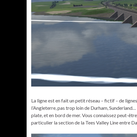
La ligne est en fait un petit réseau – fictif – de lig
l’Angleterre, pas trop loin de Durham, Sunderland… 
plate, et en bord de mer. Vous connaissez peut-êtr
particulier la section de la Tees Valley Line entre