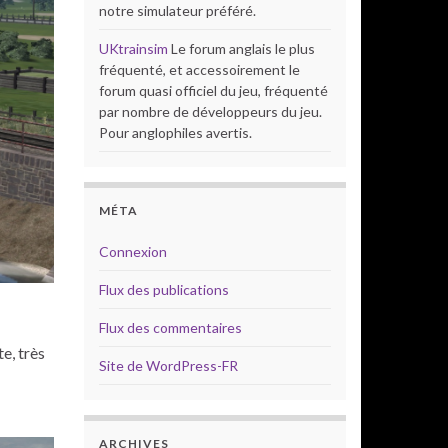
notre simulateur préféré.
UKtrainsim
Le forum anglais le plus
fréquenté, et accessoirement le
forum quasi officiel du jeu, fréquenté
par nombre de développeurs du jeu.
Pour anglophiles avertis.
MÉTA
Connexion
Flux des publications
Flux des commentaires
e, très
Site de WordPress-FR
ARCHIVES