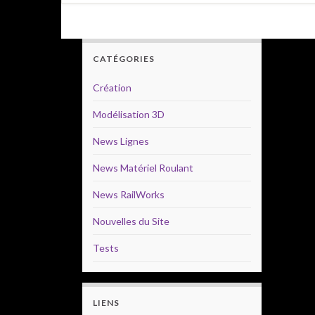
CATÉGORIES
Création
Modélisation 3D
News Lignes
News Matériel Roulant
News RailWorks
Nouvelles du Site
Tests
LIENS