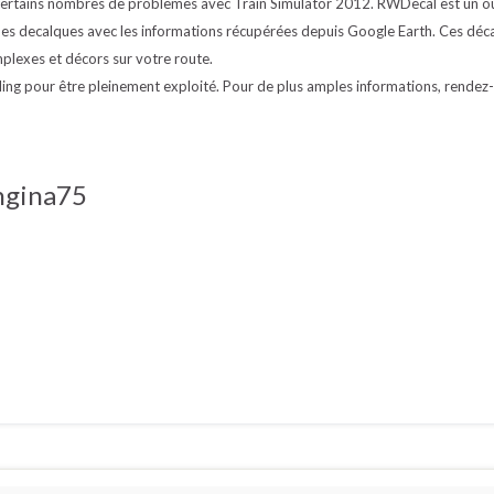
 certains nombres de problèmes avec Train Simulator 2012. RWDecal est un ou
es decalques avec les informations récupérées depuis Google Earth. Ces déc
plexes et décors sur votre route.
rling pour être pleinement exploité. Pour de plus amples informations, rendez
ngina75