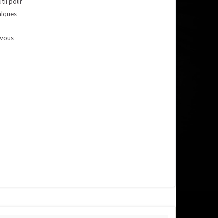
til pour
alques
-vous