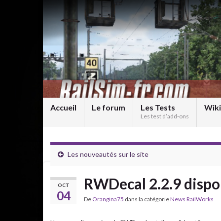
Accueil
Le forum
Les Tests
Wiki
Les test d’add-ons
Les nouveautés sur le site
RWDecal 2.2.9 dispo
OCT
04
De
Orangina75
dans la catégorie
News RailWorks