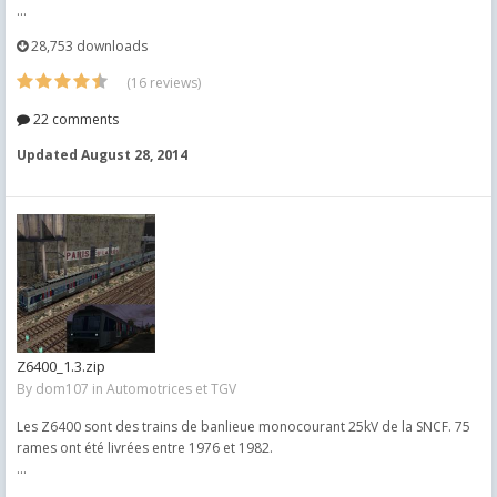
...
28,753 downloads
(16 reviews)
22 comments
Updated
August 28, 2014
Z6400_1.3.zip
By
dom107
in
Automotrices et TGV
Les Z6400 sont des trains de banlieue monocourant 25kV de la SNCF. 75
rames ont été livrées entre 1976 et 1982.
...