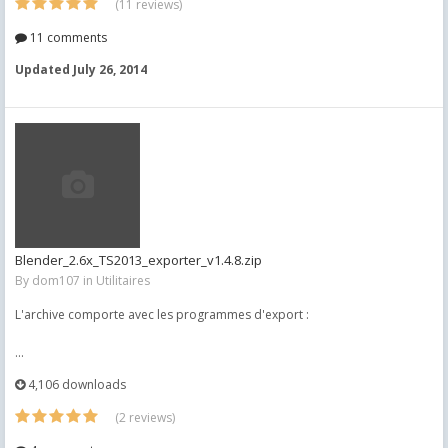
(11 reviews)
11 comments
Updated
July 26, 2014
Blender_2.6x_TS2013_exporter_v1.4.8.zip
By
dom107
in
Utilitaires
L'archive comporte avec les programmes d'export :
...
4,106 downloads
(2 reviews)