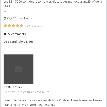
Les BB 17000 sont des locomotives électriques monocourant 25 kV de la
SNCF.
...
25,287 downloads
(25 reviews)
22 comments
Updated
July 26, 2014
VB2N_3.2.zip
By
dom107
in
Voitures Voyageurs
Ensemble de voitures à 2 étages de type VB2N en livrée transilien, Ile-de-
France et en livrée Nord Pas-deCalais.