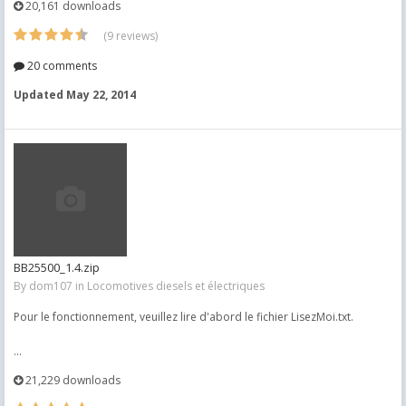
20,161 downloads
(9 reviews)
20 comments
Updated
May 22, 2014
BB25500_1.4.zip
By
dom107
in
Locomotives diesels et électriques
Pour le fonctionnement, veuillez lire d'abord le fichier LisezMoi.txt.
...
21,229 downloads