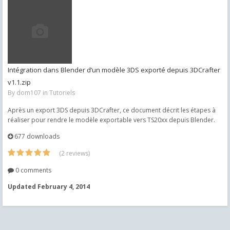
Intégration dans Blender d’un modèle 3DS exporté depuis 3DCrafter
v1.1.zip
By
dom107
in
Tutoriels
Après un export 3DS depuis 3DCrafter, ce document décrit les étapes à
réaliser pour rendre le modèle exportable vers TS20xx depuis Blender.
677 downloads
(2 reviews)
0 comments
Updated
February 4, 2014