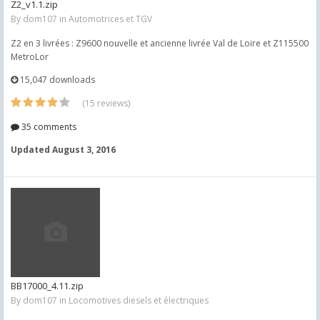
Z2_v1.1.zip
By
dom107
in
Automotrices et TGV
Z2 en 3 livrées : Z9600 nouvelle et ancienne livrée Val de Loire et Z115500
MetroLor
15,047 downloads
(15 reviews)
35 comments
Updated
August 3, 2016
BB17000_4.11.zip
By
dom107
in
Locomotives diesels et électriques