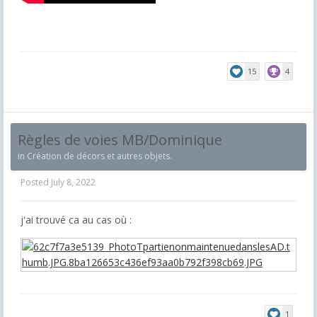
15
4
Règles de voies MB/Dominique
in
Création de décors et autres objets.
Posted
July 8, 2022
j'ai trouvé ca au cas où :
1