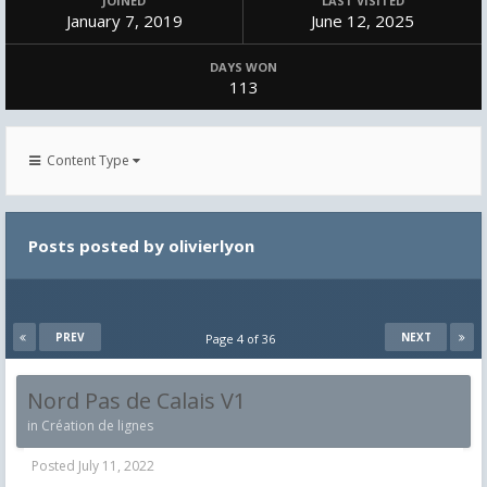
JOINED
LAST VISITED
January 7, 2019
June 12, 2025
DAYS WON
113
Content Type
Posts posted by olivierlyon
PREV
NEXT
Page 4 of 36
Nord Pas de Calais V1
in
Création de lignes
Posted
July 11, 2022