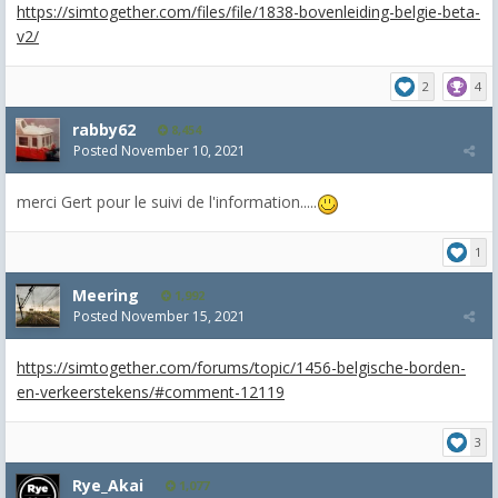
https://simtogether.com/files/file/1838-bovenleiding-belgie-beta-
v2/
2
4
rabby62
8,454
Posted
November 10, 2021
merci Gert pour le suivi de l'information.....
1
Meering
1,992
Posted
November 15, 2021
https://simtogether.com/forums/topic/1456-belgische-borden-
en-verkeerstekens/#comment-12119
3
Rye_Akai
1,077