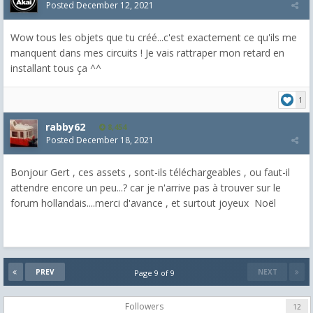
Posted
December 12, 2021
Wow tous les objets que tu créé...c'est exactement ce qu'ils me
manquent dans mes circuits ! Je vais rattraper mon retard en
installant tous ça ^^
1
rabby62
8,454
Posted
December 18, 2021
Bonjour Gert , ces assets , sont-ils téléchargeables , ou faut-il
attendre encore un peu...? car je n'arrive pas à trouver sur le
forum hollandais....merci d'avance , et surtout joyeux Noël
PREV
NEXT
Page 9 of 9
Followers
12