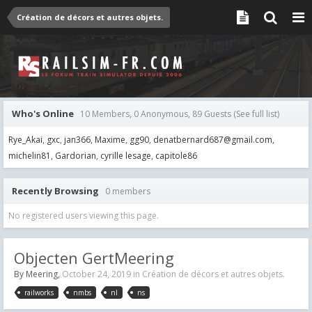
Création de décors et autres objets.
Who's Online
10 Members, 0 Anonymous, 89 Guests
(See full list)
Rye_Akai
gxc
jan366
Maxime
gg90
denatbernard687@gmail.com
michelin81
Gardorian
cyrille lesage
capitole86
Recently Browsing
0 members
No registered users viewing this page.
Objecten GertMeering
By
Meering
,
October 24, 2019
in
Création de décors et autres objets.
railworks
nmbs
nl
ns