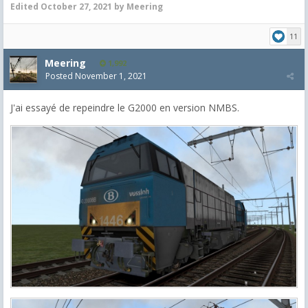
Edited
October 27, 2021
by Meering
11
Meering
1,992
Posted
November 1, 2021
J'ai essayé de repeindre le G2000 en version NMBS.