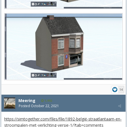
14
Meering
1,992
Posted
October 22, 2021
https://simtogether.com/files/file/1892-belgië-straatlantaarn-en-
stroompalen-met-verlichting-versie-1/?tab=comments