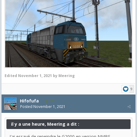
Edited
November 1, 2021
by Meering
9
Hifofufa
674
Posted
November 1, 2021
il y a une heure, Meering a dit :
J'ai essayé de repeindre le G2000 en version NMBS.