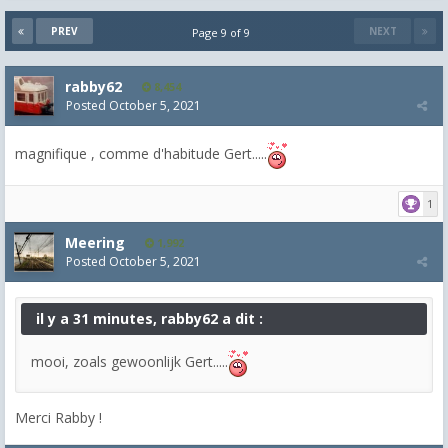
PREV
NEXT
Page 9 of 9
rabby62
8,454
Posted
October 5, 2021
magnifique , comme d'habitude Gert.....
1
Meering
1,992
Posted
October 5, 2021
il y a 31 minutes, rabby62 a dit :
mooi, zoals gewoonlijk Gert.....
Merci Rabby !