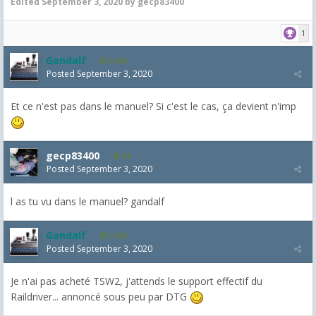
Edited
September 3, 2020
by gecp83400
1
Gandalf
2,463
Posted
September 3, 2020
Et ce n'est pas dans le manuel? Si c'est le cas, ça devient n'imp
gecp83400
58
Posted
September 3, 2020
l as tu vu dans le manuel? gandalf
Gandalf
2,463
Posted
September 3, 2020
Je n'ai pas acheté TSW2, j'attends le support effectif du
Raildriver... annoncé sous peu par DTG