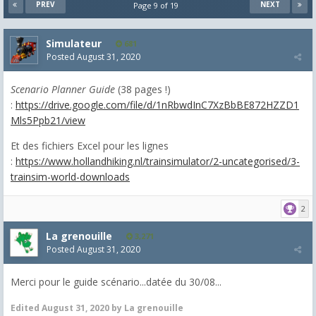
PREV
NEXT
Page 9 of 19
Simulateur
681
Posted
August 31, 2020
Scenario Planner Guide
(38 pages !)
:
https://drive.google.com/file/d/1nRbwdInC7XzBbBE872HZZD1
Mls5Ppb21/view
Et des fichiers Excel pour les lignes
:
https://www.hollandhiking.nl/trainsimulator/2-uncategorised/3-
trainsim-world-downloads
2
La grenouille
3,271
Posted
August 31, 2020
Merci pour le guide scénario...datée du 30/08...
Edited
August 31, 2020
by La grenouille