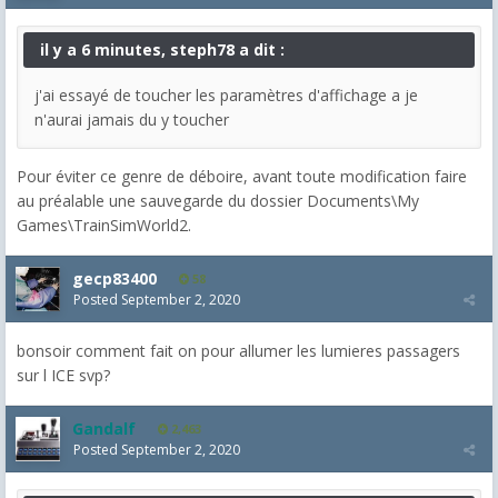
il y a 6 minutes, steph78 a dit :
j'ai essayé de toucher les paramètres d'affichage a je
n'aurai jamais du y toucher
Pour éviter ce genre de déboire, avant toute modification faire
au préalable une sauvegarde du dossier Documents\My
Games\TrainSimWorld2.
gecp83400
58
Posted
September 2, 2020
bonsoir comment fait on pour allumer les lumieres passagers
sur l ICE svp?
Gandalf
2,463
Posted
September 2, 2020