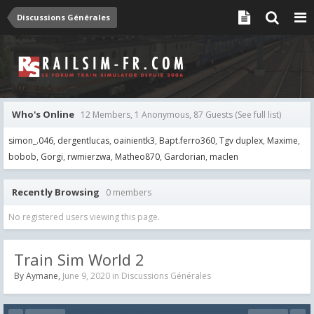
Discussions Générales
Who's Online
12 Members, 1 Anonymous, 87 Guests
(See full list)
simon_.046
dergentlucas
oainientk3
Bapt.ferro360
Tgv duplex
Maxime
bobob
Gorgi
rwmierzwa
Matheo870
Gardorian
maclen
Recently Browsing
0 members
No registered users viewing this page.
Train Sim World 2
By
Aymane
,
June 9, 2020
in
Discussions Générales