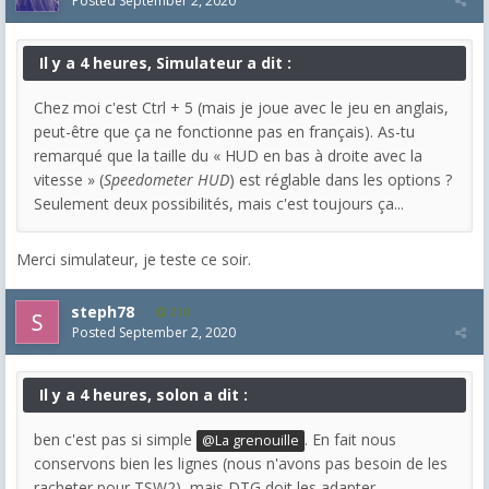
Posted
September 2, 2020
Il y a 4 heures, Simulateur a dit :
Chez moi c'est Ctrl + 5 (mais je joue avec le jeu en anglais,
peut-être que ça ne fonctionne pas en français). As-tu
remarqué que la taille du « HUD en bas à droite avec la
vitesse » (
Speedometer HUD
) est réglable dans les options ?
Seulement deux possibilités, mais c'est toujours ça...
Merci simulateur, je teste ce soir.
steph78
210
Posted
September 2, 2020
Il y a 4 heures, solon a dit :
ben c'est pas si simple
. En fait nous
@La grenouille
conservons bien les lignes (nous n'avons pas besoin de les
racheter pour TSW2), mais DTG doit les adapter