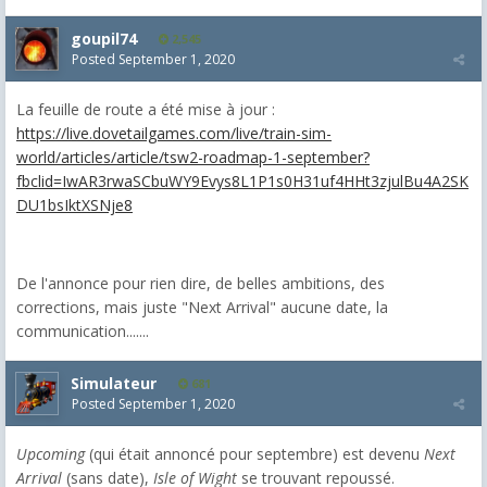
goupil74
2,545
Posted
September 1, 2020
La feuille de route a été mise à jour :
https://live.dovetailgames.com/live/train-sim-
world/articles/article/tsw2-roadmap-1-september?
fbclid=IwAR3rwaSCbuWY9Evys8L1P1s0H31uf4HHt3zjulBu4A2SK
DU1bsIktXSNje8
De l'annonce pour rien dire, de belles ambitions, des
corrections, mais juste "Next Arrival" aucune date, la
communication.......
Simulateur
681
Posted
September 1, 2020
Upcoming
(qui était annoncé pour septembre) est devenu
Next
Arrival
(sans date),
Isle of Wight
se trouvant repoussé.