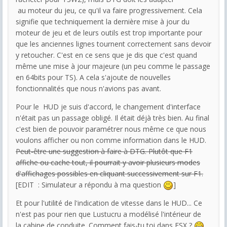
au moteur du jeu, ce qu'il va faire progressivement. Cela
signifie que techniquement la dernière mise à jour du
moteur de jeu et de leurs outils est trop importante pour
que les anciennes lignes tournent correctement sans devoir
y retoucher. C'est en ce sens que je dis que c'est quand
même une mise à jour majeure (un peu comme le passage
en 64bits pour TS). A cela s'ajoute de nouvelles
fonctionnalités que nous n'avions pas avant.
Pour le HUD je suis d'accord, le changement d'interface
n'était pas un passage obligé. Il était déjà très bien. Au final
c'est bien de pouvoir paramétrer nous même ce que nous
voulons afficher ou non comme information dans le HUD.
Peut-être une suggestion à faire à DTG. Plutôt que F1
affiche ou cache tout, il pourrait y avoir plusieurs modes
d'affichages possibles en cliquant successivement sur F1.
[EDIT : Simulateur a répondu à ma question
]
Et pour l'utilité de l'indication de vitesse dans le HUD... Ce
n'est pas pour rien que Lustucru a modélisé l'intérieur de
la cabine de conduite. Comment fais-tu toi dans FSX ?