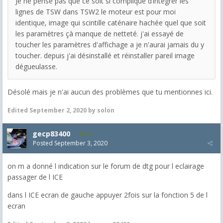
Je ne pense pas que ce soit si compliqué d’intégrer les
lignes de TSW dans TSW2 le moteur est pour moi
identique, image qui scintille caténaire hachée quel que soit
les paramètres çà manque de netteté. j'ai essayé de
toucher les paramètres d'affichage a je n'aurai jamais du y
toucher. depuis j'ai désinstallé et réinstaller pareil image
dégueulasse.
Désolé mais je n'ai aucun des problèmes que tu mentionnes ici.
Edited
September 2, 2020
by solon
gecp83400
58
Posted
September 3, 2020
on m a donné l indication sur le forum de dtg pour l eclairage
passager de l ICE
dans l ICE ecran de gauche appuyer 2fois sur la fonction 5 de l
ecran