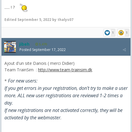
...... ! ?
Edited
September 5, 2022
by thalys07
1
1
jibeh
5,470
Posted
September 17, 2022
Ajout d'un site Danois ( merci Didier)
Team TrainSim :
http://www.team-trainsim.dk
For new users:
*
If you get errors in your registration, don't try to make a user
more.
ALL new user registrations are reviewed 1-2 times a
day.
If new registrations are not activated correctly, they will be
activated by the webmaster
.