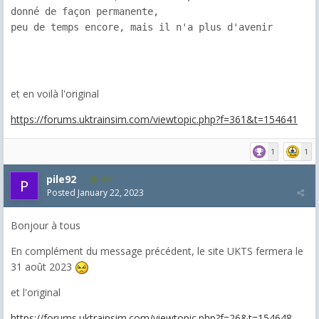
donné de façon permanente, 

peu de temps encore, mais il n'a plus d'avenir
et en voilà l'original
https://forums.uktrainsim.com/viewtopic.php?f=361&t=154641
1
1
pile92
109
Posted
January 22, 2023
Bonjour à tous
En complément du message précédent, le site UKTS fermera le
31 août 2023
et l'original
https://forums.uktrainsim.com/viewtopic.php?f=26&t=154648