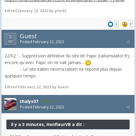
Edited
January 22, 2023
by pile92
1
1
Guest
Posted
February 22, 2023
22/02 : - Suppression définitive du site de Papic (railsimulator.fr),
encore qu'avec Papic on ne sait jamais...
- Le site italien neoma.railsim ne répond plus depuis
quelques temps.
Edited
February 22, 2023
by Guest
thalys07
8,174
Posted
February 22, 2023
il y a 3 minutes, HonfleurVB a dit :