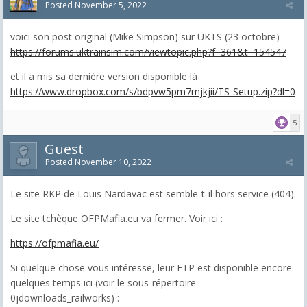
Posted
November 5, 2022
voici son post original (Mike Simpson) sur UKTS (23 octobre)
https://forums.uktrainsim.com/viewtopic.php?f=361&t=154547
et il a mis sa dernière version disponible là
https://www.dropbox.com/s/bdpvw5pm7mjkjii/TS-Setup.zip?dl=0
5
Guest
Posted
November 10, 2022
Le site RKP de Louis Nardavac est semble-t-il hors service (404).
Le site tchèque OFPMafia.eu va fermer. Voir ici :
https://ofpmafia.eu/
Si quelque chose vous intéresse, leur FTP est disponible encore
quelques temps ici (voir le sous-répertoire
0jdownloads_railworks) :