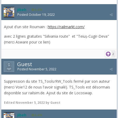
jibeh
5,470
Posted
October 19, 2022
Ajout d'un site Roumain :
https://railmarkt.com/
avec 2 lignes gratuites "Siilvania route" et "Teiuș-Cugir-Deva"
(merci Asware pour ce lien)
2
Guest
Posted
November 5, 2022
Suppression du site TS_Tools/RW_Tools fermé par son auteur
(merci Voie12 de nous l'avoir signalé). TS_Tools est désormais
disponible sur railsim.de. Ajout du site de Locoswap.
Edited
November 5, 2022
by Guest
jibeh
5,470