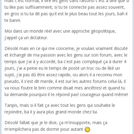
mais c'est normal, il vire les gens sans raisons! c'est à dire que si
tu like pas suffisamment, si tu te connecte pas assez souvent,
en gros si tu lui dit pas qu'il est le plus beau tout les jours, bah il
te banni.
Moi dans un monde réel avec une approche géopolitique,
j'appel ça un dictateur.
Désolé mais en ce qui me concerne, je voulais vraiment discuté
et échangé de ma passion avec les gens sur son forum, avec le
temps que j'ai à y accordé, ba c'est pas compliqué ça à durer 4
jours, j'ai a peine eu le temps de posté un truc ou de liké un
sujet, j'ai pas dû être assez rapide, ou alors il a reconnu mon
pseudo, il s'est dit merde, il est sur les autres forums celui-là, il
va nous foutre le brin comme disait mes ancêtres! et quand tu
lui demande pourquoi il te répond pas! courageux quand même!
Tanpis, mais si il fait ça avec tout les gens qui souhaite le
rejoindre, ba il y aura plus grand monde chez lui.
Désolé fallait que je le dise, ça m'insupporte, mais ça
m'empêchera pas de dormir pour autant