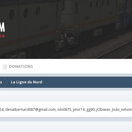
DONATIONS
es
La Ligne du Nord
24
denatbernard687@gmail.com
nils0875
jmvr14
gg90
jObiwan
João_nelso