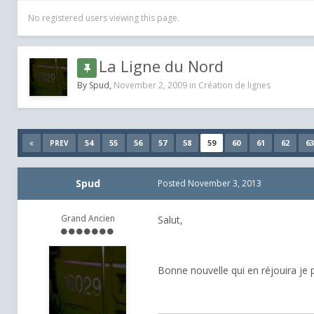
No registered users viewing this page.
La Ligne du Nord
By
Spud
,
November 2, 2009
in
Création de lignes
54
55
56
57
58
59
60
61
62
63
PREV
Spud
Posted
November 3, 2013
Grand Ancien
Salut,
Bonne nouvelle qui en réjouira je p