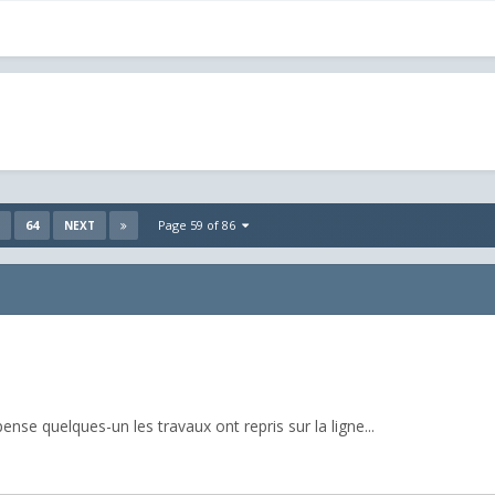
64
Page 59 of 86
NEXT
ense quelques-un les travaux ont repris sur la ligne...