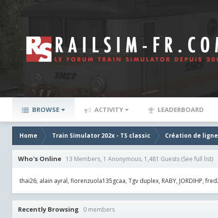
BROWSE
ACTIVITY
LEADERBOARD
Home
Train Simulator 202x - TS classic
Création de lign
Who's Online
13 Members, 1 Anonymous, 1,481 Guests
(See full list)
thai26
alain ayral
fiorenzuola135gcaa
Tgv duplex
RABY
JORDIHP
fred
Recently Browsing
0 members