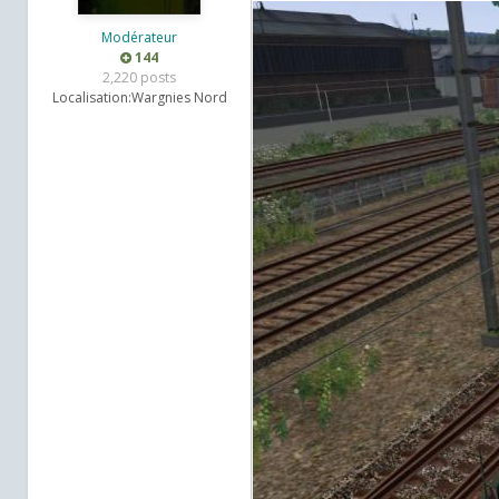
Modérateur
144
2,220 posts
Localisation:
Wargnies Nord