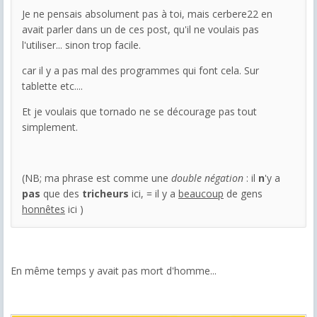
Je ne pensais absolument pas à toi, mais cerbere22 en
avait parler dans un de ces post, qu'il ne voulais pas
l'utiliser... sinon trop facile.
car il y a pas mal des programmes qui font cela. Sur
tablette etc....
Et je voulais que tornado ne se décourage pas tout
simplement.
(NB; ma phrase est comme une
double négation
: il
n
'y a
pas
que des
tricheurs
ici, = il y a
beaucoup
de gens
honnêtes
ici )
En même temps y avait pas mort d'homme...