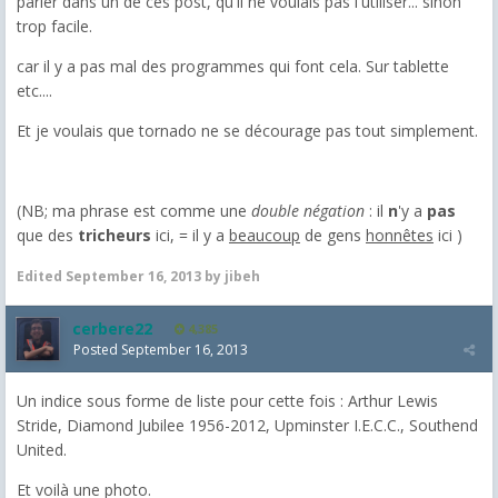
parler dans un de ces post, qu'il ne voulais pas l'utiliser... sinon
trop facile.
car il y a pas mal des programmes qui font cela. Sur tablette
etc....
Et je voulais que tornado ne se décourage pas tout simplement.
(NB; ma phrase est comme une
double négation
: il
n
'y a
pas
que des
tricheurs
ici, = il y a
beaucoup
de gens
honnêtes
ici )
Edited
September 16, 2013
by jibeh
cerbere22
4,385
Posted
September 16, 2013
Un indice sous forme de liste pour cette fois : Arthur Lewis
Stride, Diamond Jubilee 1956-2012, Upminster I.E.C.C., Southend
United.
Et voilà une photo.