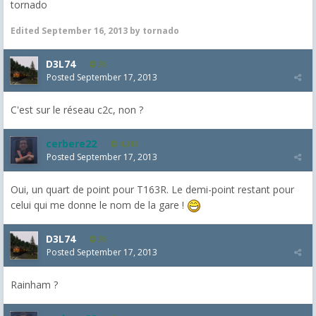
tornado
Edited
September 16, 2013
by tornado
D3L74
35
Posted
September 17, 2013
C'est sur le réseau c2c, non ?
cerbere22
4,385
Posted
September 17, 2013
Oui, un quart de point pour T163R. Le demi-point restant pour
celui qui me donne le nom de la gare !
D3L74
35
Posted
September 17, 2013
Rainham ?