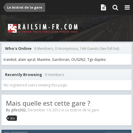
Le bistrot de la gare
Who's Online
6 Members, 0 Anonymous, 166 Guests
(See full list)
trainkid
alain ayral
Maxime
Gardorian
OUS2N2
Tgv duplex
Recently Browsing
0 members
No registered users viewing this page.
Mais quelle est cette gare ?
By
gilles302
,
December 14, 2012
in
Le bistrot de la gare
Jeu