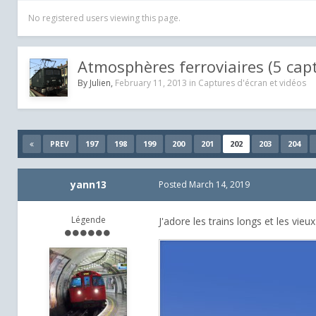
No registered users viewing this page.
Atmosphères ferroviaires (5 cap
By
Julien
,
February 11, 2013
in
Captures d'écran et vidéos
197
198
199
200
201
202
203
204
PREV
yann13
Posted
March 14, 2019
Légende
J'adore les trains longs et les vieux