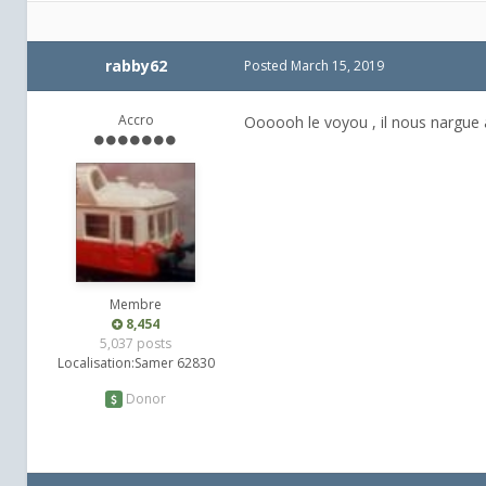
rabby62
Posted
March 15, 2019
Accro
Oooooh le voyou , il nous nargue 
Membre
8,454
5,037 posts
Localisation:
Samer 62830
Donor