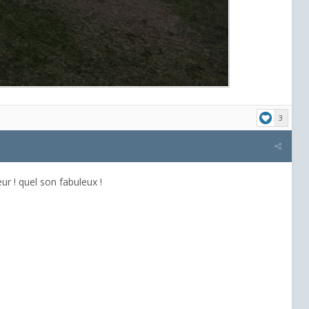
3
r ! quel son fabuleux !