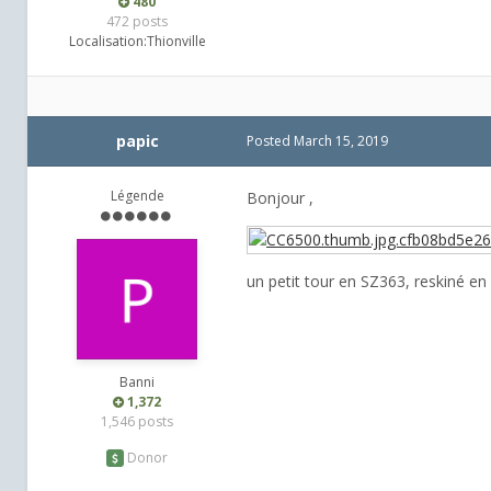
480
472 posts
Localisation:
Thionville
papic
Posted
March 15, 2019
Légende
Bonjour ,
un petit tour en SZ363, reskiné en 
Banni
1,372
1,546 posts
Donor