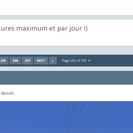
tures maximum et par jour !)
205
206
207
Page 202 of 310
NEXT
 diesels