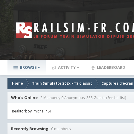
BROWSE
ACTIVITY
LEADERBOARD
Home
Train Simulator 202x - TS classic
Captures d'écran
Who's Online
2 Members, 0 Anonymous, 353 Guests
(See full list)
Reaktorboy
michelin81
Recently Browsing
0 members