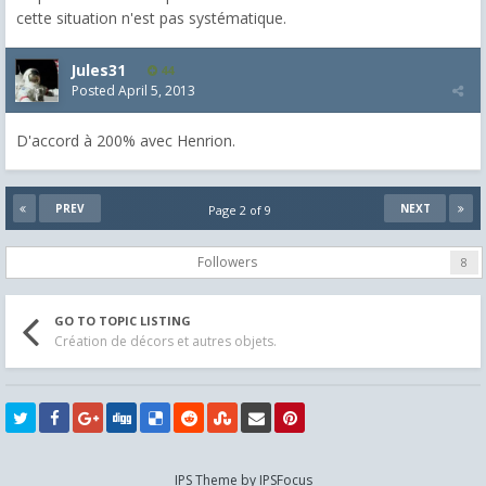
cette situation n'est pas systématique.
Jules31
44
Posted
April 5, 2013
D'accord à 200% avec Henrion.
PREV
NEXT
Page 2 of 9
Followers
8
GO TO TOPIC LISTING
Création de décors et autres objets.
IPS Theme
by
IPSFocus