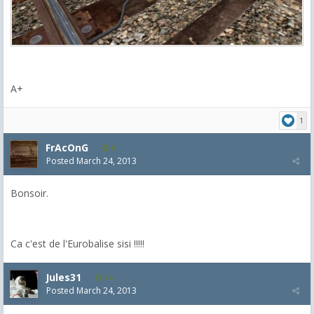
A+
1
FrAcOnG
8
Posted
March 24, 2013
Bonsoir.
Ca c'est de l'Eurobalise sisi !!!!!
Jules31
44
Posted
March 24, 2013