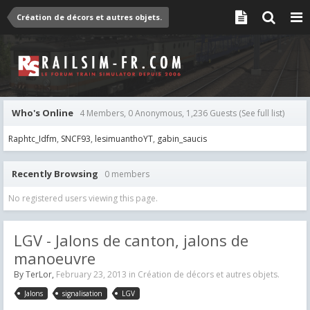
Création de décors et autres objets.
Who's Online
4 Members, 0 Anonymous, 1,236 Guests
(See full list)
Raphtc_Idfm
SNCF93
lesimuanthoYT
gabin_saucis
Recently Browsing
0 members
No registered users viewing this page.
LGV - Jalons de canton, jalons de
manoeuvre
By
TerLor
,
February 23, 2013
in
Création de décors et autres objets.
Jalons
signalisation
LGV