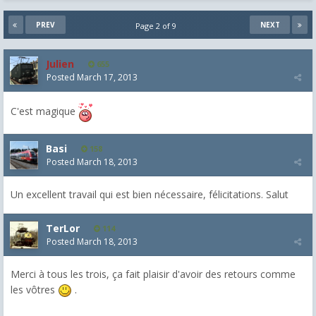
PREV
NEXT
Page 2 of 9
Julien
655
Posted
March 17, 2013
C'est magique
Basi
158
Posted
March 18, 2013
Un excellent travail qui est bien nécessaire, félicitations. Salut
TerLor
114
Posted
March 18, 2013
Merci à tous les trois, ça fait plaisir d'avoir des retours comme
les vôtres
.