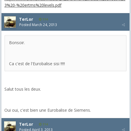
3%20-%20ertms%20levels.pdf
TerLor
114
Posted
March 24, 2013
Bonsoir.
Ca c'est de l'Eurobalise sisi !!!!!
Salut tous les deux.
Oui oui, c'est bien une Eurobalise de Siemens.
TerLor
114
Posted
April 3, 2013