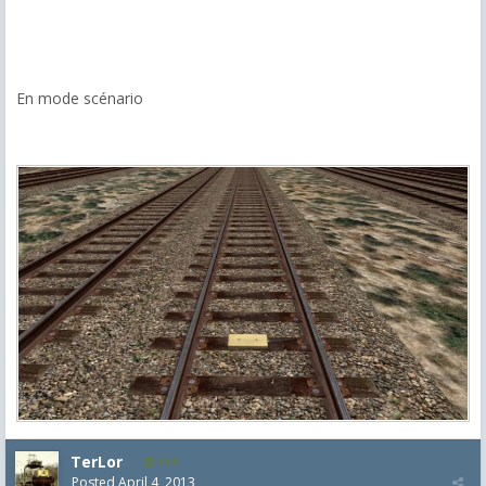
En mode scénario
TerLor
114
Posted
April 4, 2013