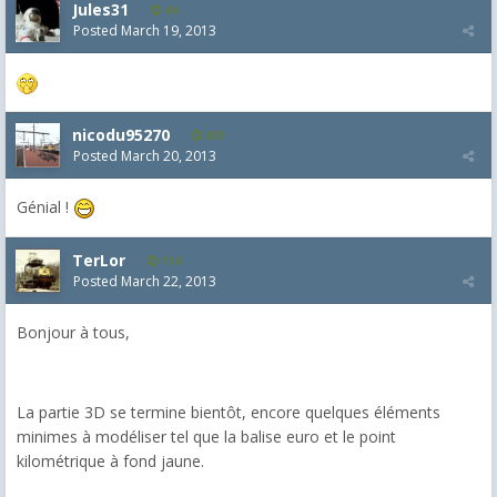
Jules31
44
Posted
March 19, 2013
nicodu95270
801
Posted
March 20, 2013
Génial !
TerLor
114
Posted
March 22, 2013
Bonjour à tous,
La partie 3D se termine bientôt, encore quelques éléments
minimes à modéliser tel que la balise euro et le point
kilométrique à fond jaune.