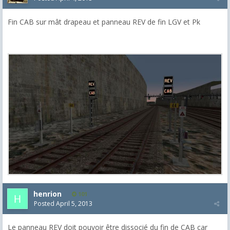
Fin CAB sur mât drapeau et panneau REV de fin LGV et Pk
henrion
101
Posted
April 5, 2013
Le panneau REV doit pouvoir être dissocié du fin de CAB car