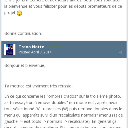
la bienvenue et vous féliciter pour les débuts prometteurs de ce
projet
Bonne continuation.
Treno.Notte
5,543
Posted
April 3, 2014
Bonjour et bienvenue,
Ta motrice est vraiment très réussie !
En ce qui concerne les "ombres crados" sur la troisième photo,
as-tu essayé un "remove doubles" (en mode edit, après avoir
tout sélectionné (A) tu presses (W) puis remove doubles dans le
menu qui apparaît) suivi d'un "recalculate normals" (menu (T) de
gauche -> edit tools -> normals -> recalculate). En général ça
résout ce genre de problème. Si ça ne marche pas alors essaye