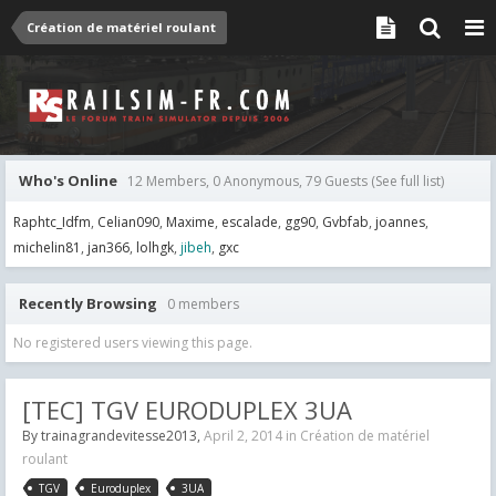
Création de matériel roulant
Who's Online
12 Members, 0 Anonymous, 79 Guests
(See full list)
Raphtc_Idfm
Celian090
Maxime
escalade
gg90
Gvbfab
joannes
michelin81
jan366
lolhgk
jibeh
gxc
Recently Browsing
0 members
No registered users viewing this page.
[TEC] TGV EURODUPLEX 3UA
By
trainagrandevitesse2013
,
April 2, 2014
in
Création de matériel
roulant
TGV
Euroduplex
3UA