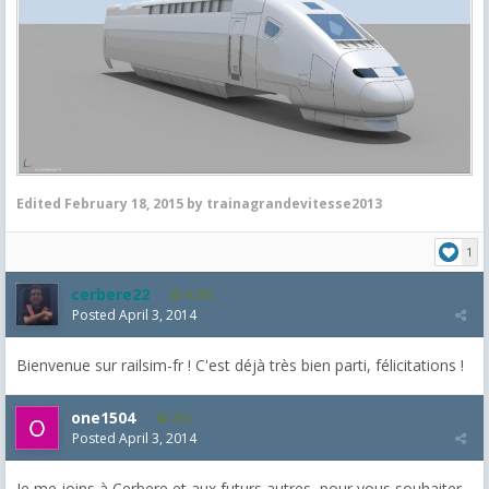
Edited
February 18, 2015
by trainagrandevitesse2013
1
cerbere22
4,385
Posted
April 3, 2014
Bienvenue sur railsim-fr ! C'est déjà très bien parti, félicitations !
one1504
236
Posted
April 3, 2014
Je me joins à Cerbere et aux futurs autres, pour vous souhaiter