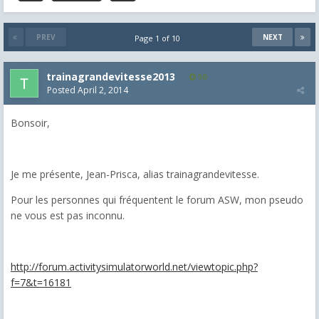
PREV
NEXT
Page 1 of 10
trainagrandevitesse2013
50
Posted
April 2, 2014
Bonsoir,
Je me présente, Jean-Prisca, alias trainagrandevitesse.
Pour les personnes qui fréquentent le forum ASW, mon pseudo
ne vous est pas inconnu.
http://forum.activitysimulatorworld.net/viewtopic.php?
f=7&t=16181