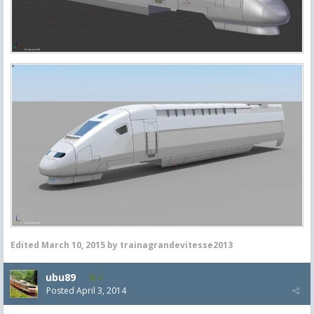
Edited
March 10, 2015
by trainagrandevitesse2013
ubu89
6
Posted
April 3, 2014