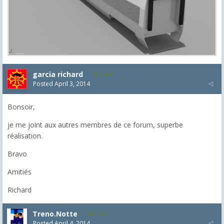
garcia richard
1,899
Posted
April 3, 2014
Bonsoir,
je me joint aux autres membres de ce forum, superbe
réalisation.
Bravo
Amitiés
Richard
Treno.Notte
5,543
Posted
April 4, 2014