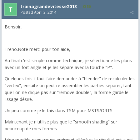
trainagrandevitesse2013
50
Posted
April 3, 2014
Bonsoir,
Treno.Note merci pour ton aide,
Au final c'est simple comme technique, je sélectionne les plans
avec un fort angle et je les sépare avec la touche "P".
Quelques fois il faut faire demander à "blender" de recalculer les
"vertex", ensuite on peut ré assembler les parties séparer, tant
que l'on ne clique pas sur "remove double", la forme garde le
lissage désiré.
Un peu comme je le fais dans TSM pour MSTS/ORTS
Maintenant je n'utilise plus que le "smooth shading" sur
beaucoup de mes formes.
Mon modèle sans trouve vraiment allégé et le résultat est aussi