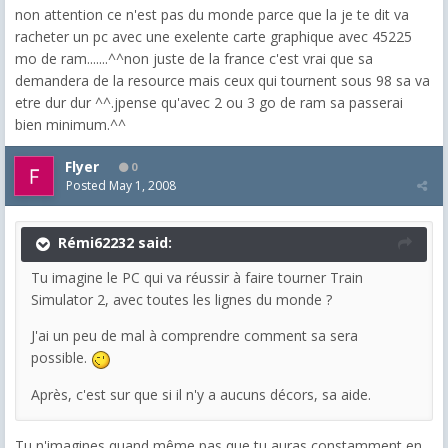
non attention ce n'est pas du monde parce que la je te dit va
racheter un pc avec une exelente carte graphique avec 45225
mo de ram.......^^non juste de la france c'est vrai que sa
demandera de la resource mais ceux qui tournent sous 98 sa va
etre dur dur ^^.jpense qu'avec 2 ou 3 go de ram sa passerai
bien minimum.^^
Flyer
0
Posted
May 1, 2008
Rémi62232 said:
Tu imagine le PC qui va réussir à faire tourner Train
Simulator 2, avec toutes les lignes du monde ?
J'ai un peu de mal à comprendre comment sa sera
possible.
Après, c'est sur que si il n'y a aucuns décors, sa aide.
Tu n'imagines quand même pas que tu auras constamment en