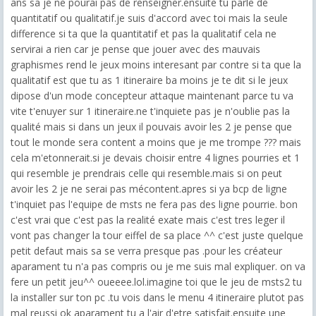
ans sa je ne pourai pas de renseigner.ensuite tu parle de
quantitatif ou qualitatif.je suis d'accord avec toi mais la seule
difference si ta que la quantitatif et pas la qualitatif cela ne
servirai a rien car je pense que jouer avec des mauvais
graphismes rend le jeux moins interesant par contre si ta que la
qualitatif est que tu as 1 itineraire ba moins je te dit si le jeux
dipose d'un mode concepteur attaque maintenant parce tu va
vite t'enuyer sur 1 itineraire.ne t'inquiete pas je n'oublie pas la
qualité mais si dans un jeux il pouvais avoir les 2 je pense que
tout le monde sera content a moins que je me trompe ??? mais
cela m'etonnerait.si je devais choisir entre 4 lignes pourries et 1
qui resemble je prendrais celle qui resemble.mais si on peut
avoir les 2 je ne serai pas mécontent.apres si ya bcp de ligne
t'inquiet pas l'equipe de msts ne fera pas des ligne pourrie. bon
c'est vrai que c'est pas la realité exate mais c'est tres leger il
vont pas changer la tour eiffel de sa place ^^ c'est juste quelque
petit defaut mais sa se verra presque pas .pour les créateur
aparament tu n'a pas compris ou je me suis mal expliquer. on va
fere un petit jeu^^ oueeee.lol.imagine toi que le jeu de msts2 tu
la installer sur ton pc .tu vois dans le menu 4 itineraire plutot pas
mal reussi ok aparament tu a l'air d'etre satisfait.ensuite une