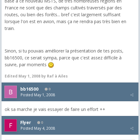
base à ce nouveau MSTS, de très nombreuses régions en
France ne sont que des champs cultivés traversés par des
routes, ou bien des forêts... bref c'est largement suffisant
lorsque l'on est en avion, mais ça ne rendra pas très bien en
train.
Sinon, si tu pouvais améliorer la présentation de tes posts,
bb16500, ce serait sympa, parce que c'est assez difficile à
suivre, par moments
Edited
May 1, 2008
by Raf à Ailes
bb16500
0
Posted
May 1, 2008
ok sa marche je vais essayer de faire un effort ++
Flyer
0
Posted
May 4, 2008