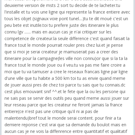
deuxieme version de msts 2 sort tu decide de te lacheter.tu
l'installe et tu vois une ligne qui represente la france entiere avec
tous les objet (signaux voie pont tunel....)tu te dit moué c'est un
peu bete est inutile.toi tu prefere juste des itineraire le plus
connu lgv ....... mais en aucun cas je n'ai critiquer sur les
competence de createur.la seule difference c'est quand faisait la
france tout le monde pourrait rouler pres chez lui.et je pense
que si moi je serai createur je mamuserait pas a creer des
itineraire pour la campagne(les ville non connu)or que si la ta la
france tout le monde joue ou il veu.tu va pas me faire croire a
moi que tu va tamuser a cree le reseaux francais ligne par ligne
d'une ville que tu habite a 500 km toi tu as envie quand meme
de jouer aussi pres de chez toi parce tu sais que tu connais.dc
cest plus emouvant snif ^^.et le fete que la ou les persone qui
ne sais pas se servir des outils peu quand meme aussi jouer sur
leur reseau parce que les createur ne feront jamais la france
entiere(ce n'est pas une critique qu'il ni ai pas de
malentendu)bref tout le monde serai content. pour finir a ta
derniere reponse c'est vrai que sa demande du boulot mais en
aucun cas je ne vois la diffenrence entre quantitatif et qualitatif