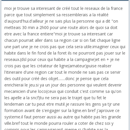
moi je trouve sa interesant de créé tout le reseaux de la france
parce que tout simplement sa ressemblerais a la réalité
d'aujourd'hui.d'ailleur je ne sais plus la personne qui a dit "on
metteais 30 min a 2h00 pour une route alors de quoi sa doit
etre avec la france entiere"moi je trouve sa interesant car
chacun pourrait aller dans sa region car si on fait chaque ligne
une part une je ne crois pas que cela sera utile.imaginer ceux qui
habite dans le fin fond de la foret ils ne pourront pas jouer sur le
reseaux.(dsl pour ceux qui habite a la campagne)et en + je ne
crois pas que les créateur de ligne(amateur)puise realiser
l'itineraire d'une region car tout le monde ne sais pas ce servir
des outil pour créé des objet........donc je pense que cela
enrichierai le jeu.si ya un jour des personne qui veulent devenir
mecanicien d'une loco(ceux quii conduit c'est comme sa qu'on
les apelle a la sncf)tu ne sera pas le trajet que tu fet le
lendemain car tu peut etre muté.je rassure les gens ya tjr une
formation avant de s'engager sur la ligne.en bref j'aprouve ce
systeme.il faut penser aussi au autre qui habite pas les grande
ville.bref tout le monde pourra rouler a coter de chez soi y
compris pour les campaganard .meme si j'habite pas la