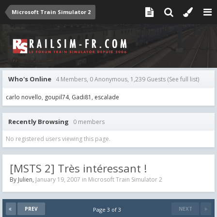
Microsoft Train Simulator 2
Who's Online
4 Members, 0 Anonymous, 1,239 Guests
(See full list)
carlo novello
goupil74
Gadi81
escalade
Recently Browsing
0 members
No registered users viewing this page.
[MSTS 2] Très intéressant !
By
Julien
,
January 19, 2007
in
Microsoft Train Simulator 2
PREV
NEXT
Page 3 of 3