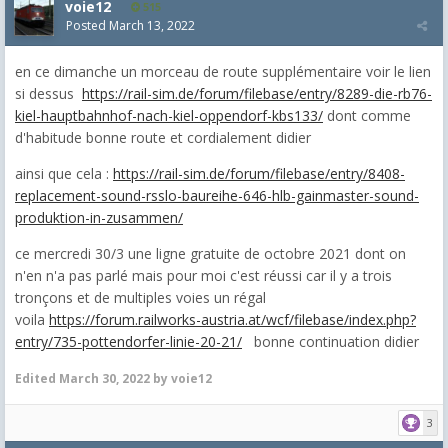
voie12
515
Posted
March 13, 2022
en ce dimanche un morceau de route supplémentaire voir le lien
si dessus
https://rail-sim.de/forum/filebase/entry/8289-die-rb76-
kiel-hauptbahnhof-nach-kiel-oppendorf-kbs133/
dont comme
d'habitude bonne route et cordialement didier
ainsi que cela :
https://rail-sim.de/forum/filebase/entry/8408-
replacement-sound-rsslo-baureihe-646-hlb-gainmaster-sound-
produktion-in-zusammen/
ce mercredi 30/3 une ligne gratuite de octobre 2021 dont on
n'en n'a pas parlé mais pour moi c'est réussi car il y a trois
tronçons et de multiples voies un régal
voila
https://forum.railworks-austria.at/wcf/filebase/index.php?
entry/735-pottendorfer-linie-20-21/
bonne continuation didier
Edited
March 30, 2022
by voie12
3