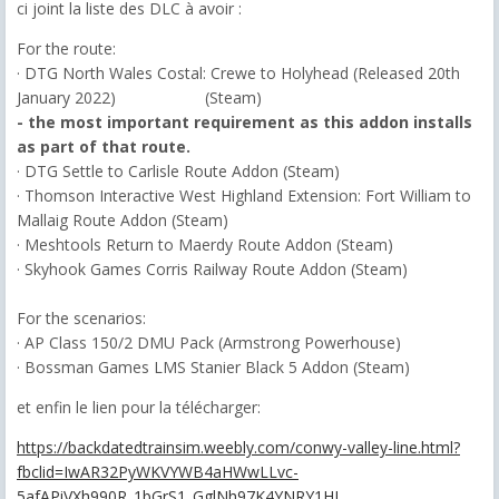
ci joint la liste des DLC à avoir :
For the route:
· DTG North Wales Costal: Crewe to Holyhead (Released 20th
January 2022) (Steam)
- the most important requirement as this addon installs
as part of that route.
· DTG Settle to Carlisle Route Addon (Steam)
· Thomson Interactive West Highland Extension: Fort William to
Mallaig Route Addon (Steam)
· Meshtools Return to Maerdy Route Addon (Steam)
· Skyhook Games Corris Railway Route Addon (Steam)
For the scenarios:
· AP Class 150/2 DMU Pack (Armstrong Powerhouse)
· Bossman Games LMS Stanier Black 5 Addon (Steam)
et enfin le lien pour la télécharger:
https://backdatedtrainsim.weebly.com/conwy-valley-line.html?
fbclid=IwAR32PyWKVYWB4aHWwLLvc-
5afAPiVXh990R_1bGrS1_GglNh97K4YNRY1HI