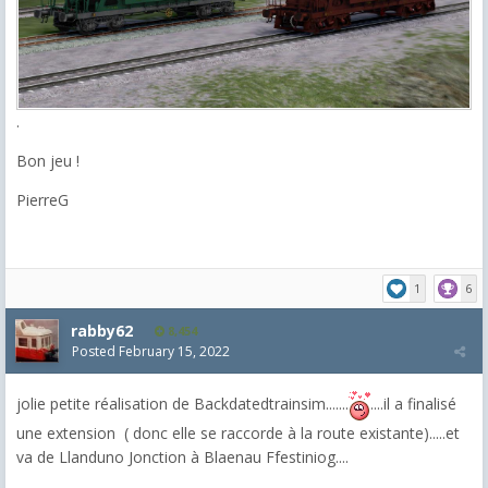
.
Bon jeu !
PierreG
1
6
rabby62
8,454
Posted
February 15, 2022
jolie petite réalisation de Backdatedtrainsim.......
....il a finalisé
une extension ( donc elle se raccorde à la route existante).....et
va de Llanduno Jonction à Blaenau Ffestiniog....