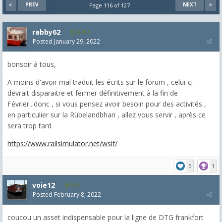
PREV
NEXT
Page 116 of 127
rabby62
8,454
Posted
January 29, 2022
bonsoir à tous,
A moins d'avoir mal traduit les écrits sur le forum , celui-ci
devrait disparaitre et fermer définitivement à la fin de
Février...donc , si vous pensez avoir besoin pour des activités ,
en particulier sur la Rübelandbhan , allez vous servir , après ce
sera trop tard
https://www.railsimulator.net/wsif/
5
1
voie12
515
Posted
February 8, 2022
coucou un asset indispensable pour la ligne de DTG frankfort