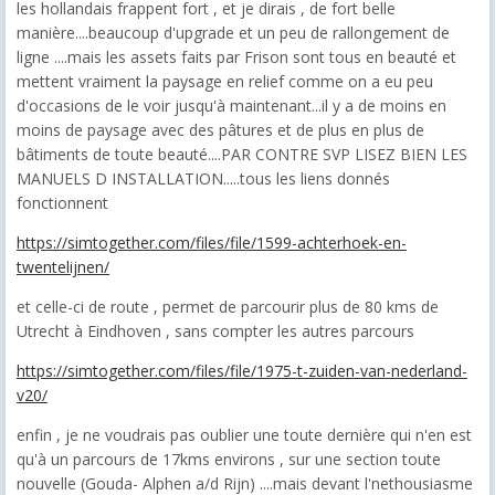
les hollandais frappent fort , et je dirais , de fort belle
manière....beaucoup d'upgrade et un peu de rallongement de
ligne ....mais les assets faits par Frison sont tous en beauté et
mettent vraiment la paysage en relief comme on a eu peu
d'occasions de le voir jusqu'à maintenant...il y a de moins en
moins de paysage avec des pâtures et de plus en plus de
bâtiments de toute beauté....PAR CONTRE SVP LISEZ BIEN LES
MANUELS D INSTALLATION.....tous les liens donnés
fonctionnent
https://simtogether.com/files/file/1599-achterhoek-en-
twentelijnen/
et celle-ci de route , permet de parcourir plus de 80 kms de
Utrecht à Eindhoven , sans compter les autres parcours
https://simtogether.com/files/file/1975-t-zuiden-van-nederland-
v20/
enfin , je ne voudrais pas oublier une toute dernière qui n'en est
qu'à un parcours de 17kms environs , sur une section toute
nouvelle (Gouda- Alphen a/d Rijn) ....mais devant l'nethousiasme