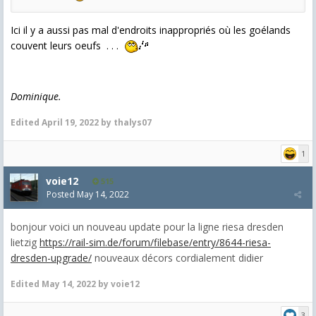
Ici il y a aussi pas mal d'endroits inappropriés où les goélands
couvent leurs oeufs . . .
Dominique.
Edited
April 19, 2022
by thalys07
1
voie12
515
Posted
May 14, 2022
bonjour voici un nouveau update pour la ligne riesa dresden
lietzig
https://rail-sim.de/forum/filebase/entry/8644-riesa-
dresden-upgrade/
nouveaux décors cordialement didier
Edited
May 14, 2022
by voie12
3