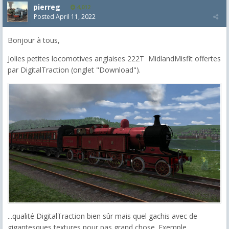
pierreg
4,012
Posted
April 11, 2022
Bonjour à tous,
Jolies petites locomotives anglaises 222T MidlandMisfit offertes
par DigitalTraction (onglet "Download").
...qualité DigitalTraction bien sûr mais quel gachis avec de
gigantesques textures pour pas grand chose. Exemple