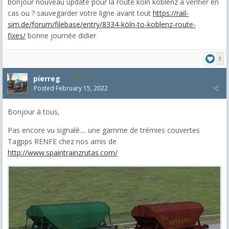
bonjour nouveau update pour la route koln koblenz a vérifier en
cas ou ? sauvegarder votre ligne avant tout
https://rail-
sim.de/forum/filebase/entry/8334-köln-to-koblenz-route-
fixes/
bonne journée didier
1
pierreg
4,012
Posted
February 15, 2022
Bonjour à tous,
Pas encore vu signalé.... une gamme de trémies couvertes
Tagpps RENFE chez nos amis de
http://www.spaintrainzrutas.com/