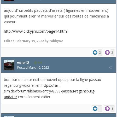
aujourd'hui petits paquets d'assets ( figurines en mouvement)
qui pourraient aller "à merveille" sur des routes de machines à
vapeur
http://www.dickyjim.com/page14.html
Edited
February 19, 2022
by rabby62
2
2
voie12
515
Posted
March 6, 2022
bonjour de cette nuit un nouvel opus pour la ligne passau
regenburg voici le lien
https://rail-
sim.de/forum/filebase/entry/8398-passau-regensburg-
update/
cordialement didier
1
1