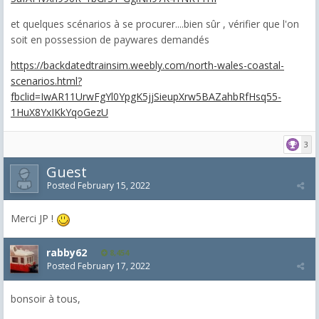
et quelques scénarios à se procurer....bien sûr , vérifier que l'on
soit en possession de paywares demandés
https://backdatedtrainsim.weebly.com/north-wales-coastal-
scenarios.html?
fbclid=IwAR11UrwFgYl0YpgK5jjSieupXrw5BAZahbRfHsq55-
1HuX8YxIKkYqoGezU
3
Guest
Posted
February 15, 2022
Merci JP !
rabby62
8,454
Posted
February 17, 2022
bonsoir à tous,