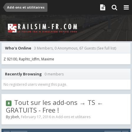
Add-ons et utilitaires
Who's Online
3 Members, 0 Anonymous, 67 Guests
(See full list)
Z 92100
Raphtc_Idfm
Maxime
Recently Browsing
0 members
No registered users viewing this page.
Tout sur les add-ons → TS ←
GRATUITS - Free !
By
jibeh
,
February 17, 2016
in
Add-ons et utilitaires