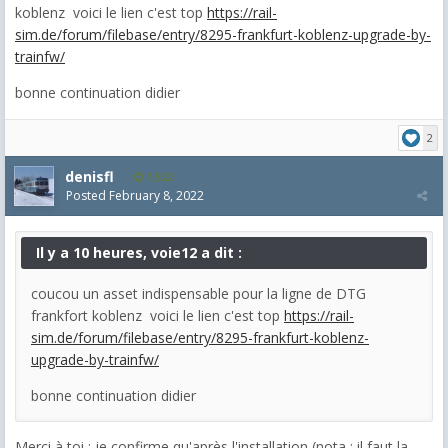
koblenz voici le lien c'est top
https://rail-
sim.de/forum/filebase/entry/8295-frankfurt-koblenz-upgrade-by-
trainfw/
bonne continuation didier
2
denisfl
1,522
Posted
February 8, 2022
Il y a 10 heures, voie12 a dit :
coucou un asset indispensable pour la ligne de DTG
frankfort koblenz voici le lien c'est top
https://rail-
sim.de/forum/filebase/entry/8295-frankfurt-koblenz-
upgrade-by-trainfw/
bonne continuation didier
Merci à toi : je confirme qu'après l'installation (nota : il faut la