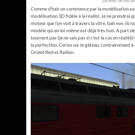
Dis donc t’es très joli
Comme d’hab on commence par la modélisation extér
modélisation 3D fidèle à la réalité. Je ne prendrai 
moteur que l’on voit à travers la vitre, bah non, il
modèle qui en lui-même est déjà très bon. A part deux 
tournent pas (je ne sais pas si c’est la cas en réalit
la perfection. Cerise sur le gâteau, contrairement à 
Orient Red et Railion.