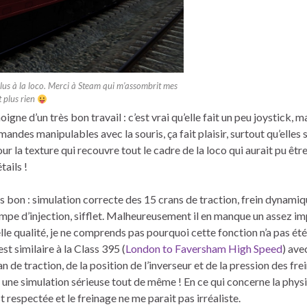
lus à la loco. Merci à Steam qui m’assombrit mes
 plus rien
oigne d’un très bon travail : c’est vrai qu’elle fait un peu joystick, m
ndes manipulables avec la souris, ça fait plaisir, surtout qu’elles 
ur la texture qui recouvre tout le cadre de la loco qui aurait pu êtr
tails !
rès bon : simulation correcte des 15 crans de traction, frein dynamiq
ompe d’injection, sifflet. Malheureusement il en manque un assez i
elle qualité, je ne comprends pas pourquoi cette fonction n’a pas été
similaire à la Class 395 (
London to Faversham High Speed
) ave
de traction, de la position de l’inverseur et de la pression des fre
e une simulation sérieuse tout de même ! En ce qui concerne la phys
respectée et le freinage ne me parait pas irréaliste.