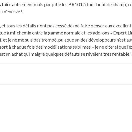
s faire autrement mais par pitié les BR101 à tout bout de champ, en
a m’énerve !
 et tous les détails n’ont pas cessé de me faire penser aux excellent
 situe à mi-chemin entre la gamme normale et les add-ons « Expert Lin
f, et je ne me suis pas trompé, puisque un des développeurs n’est au
ort à chaque fois des modélisations sublimes – je ne citerai que l’
est un achat qui malgré quelques défauts se révélera très rentable !