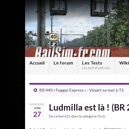
Accueil
Le forum
Les Tests
Wiki
Les test d’add-ons
BR 440 « Fugger Express » : Vizzart se met à TS
Ludmilla est là ! (BR
JUIN
27
De
cerbere22
dans la catégorie
Tests