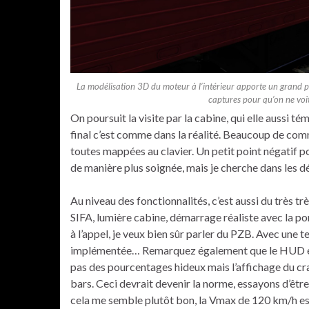
La modélisation 3D du moteur à l’intérieur apporte un grand p
captures pour qu’on ne voit
On poursuit la visite par la cabine, qui elle aussi tém
final c’est comme dans la réalité. Beaucoup de comma
toutes mappées au clavier. Un petit point négatif po
de manière plus soignée, mais je cherche dans les dé
Au niveau des fonctionnalités, c’est aussi du très t
SIFA, lumière cabine, démarrage réaliste avec la p
à l’appel, je veux bien sûr parler du PZB. Avec une t
implémentée… Remarquez également que le HUD est 
pas des pourcentages hideux mais l’affichage du cran 
bars. Ceci devrait devenir la norme, essayons d’êtr
cela me semble plutôt bon, la Vmax de 120 km/h est 