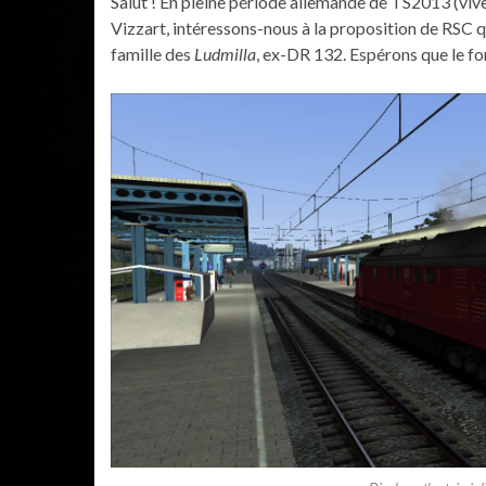
Salut ! En pleine période allemande de TS2013 (vive
Vizzart, intéressons-nous à la proposition de RSC qui
famille des
Ludmilla
, ex-DR 132. Espérons que le for