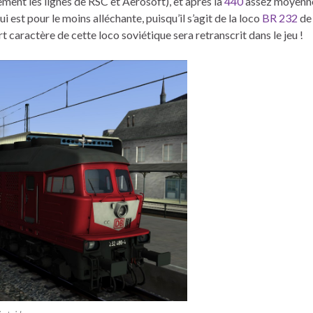
ment les lignes de RSC et Aerosoft), et après la
440
assez moyenn
 est pour le moins alléchante, puisqu’il s’agit de la loco
BR 232
de 
t caractère de cette loco soviétique sera retranscrit dans le jeu !