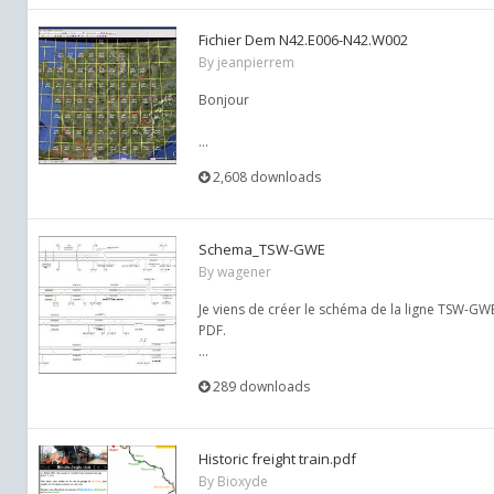
Fichier Dem N42.E006-N42.W002
By
jeanpierrem
Bonjour
...
2,608 downloads
Schema_TSW-GWE
By
wagener
Je viens de créer le schéma de la ligne TSW-GW
PDF.
...
289 downloads
Historic freight train.pdf
By
Bioxyde