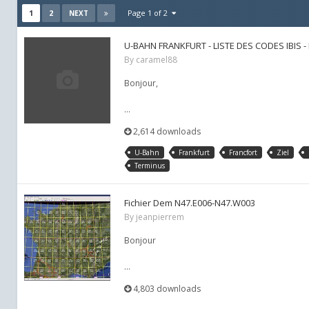
1
2
Page 1 of 2
NEXT
U-BAHN FRANKFURT - LISTE DES CODES IBIS 
By
caramel88
Bonjour,
...
2,614 downloads
U-Bahn
Frankfurt
Francfort
Ziel
Terminus
Fichier Dem N47.E006-N47.W003
By
jeanpierrem
Bonjour
...
4,803 downloads