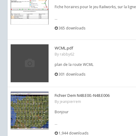
Fiche horaires pour le jeu Railworks, sur la ligne
...
365 downloads
WCML.pdf
By
rabby62
plan de la route WCML
301 downloads
Fichier Dem N48.E00.-N48.E006
By
jeanpierrem
Bonjour
...
1,944 downloads