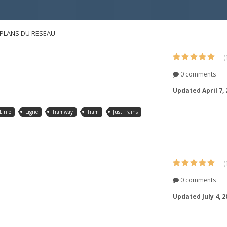
- PLANS DU RESEAU
(
0 comments
Updated
April 7,
Linie
Ligne
Tramway
Tram
Just Trains
(
0 comments
Updated
July 4, 