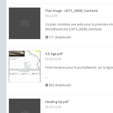
Plan triage - UKTS_28383_VanHunt
By
JLD95
Ce plan constitue une aide pour la première mi
Woodhead Line (UKTS_28383_VanHunt).
171 downloads
ICE Age.pdf
By
Bioxyde
Fiche horaires pour le jeu Railworks, sur la lign
...
383 downloads
Heating Up.pdf
By
Bioxyde