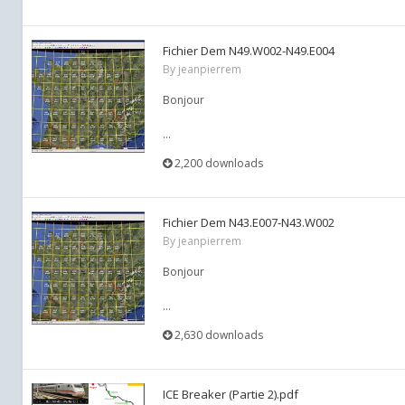
Fichier Dem N49.W002-N49.E004
By
jeanpierrem
Bonjour
...
2,200 downloads
Fichier Dem N43.E007-N43.W002
By
jeanpierrem
Bonjour
...
2,630 downloads
ICE Breaker (Partie 2).pdf