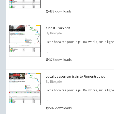
...
433 downloads
Ghost Train.pdf
By
Bioxyde
Fiche horaires pour le jeu Railworks, sur la lign
...
376 downloads
Local passenger train to Finnentrop.pdf
By
Bioxyde
Fiche horaires pour le jeu Railworks, sur la lig
...
507 downloads