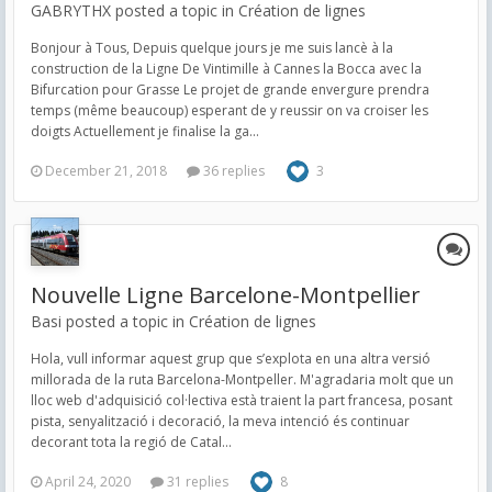
GABRYTHX posted a topic in
Création de lignes
Bonjour à Tous, Depuis quelque jours je me suis lancè à la
construction de la Ligne De Vintimille à Cannes la Bocca avec la
Bifurcation pour Grasse Le projet de grande envergure prendra
temps (même beaucoup) esperant de y reussir on va croiser les
doigts Actuellement je finalise la ga...
December 21, 2018
36 replies
3
Nouvelle Ligne Barcelone-Montpellier
Basi posted a topic in
Création de lignes
Hola, vull informar aquest grup que s’explota en una altra versió
millorada de la ruta Barcelona-Montpeller. M'agradaria molt que un
lloc web d'adquisició col·lectiva està traient la part francesa, posant
pista, senyalització i decoració, la meva intenció és continuar
decorant tota la regió de Catal...
April 24, 2020
31 replies
8