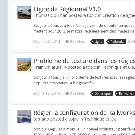
Ligne de Régionnal V1.0
Thomas.Gourhan posted a topic in
Création de lign
Bonjour a tous et a tous, Voilà je vient de débuter un nouve
mettent pour 2013) je méttrai régulièrement des images de 
June 26, 2014
9 replies
(an
Ligne
Railworks
Probleme de texture dans les règles
TrainMiniature14 posted a topic in
Technique et Cie.
bonjour à tous, j'ai un problème de textures avec les règle
http://trainminiature14.blogspot.fr/
June 12, 2015
3 replies
Dominique
Railworks
Régler la configuration de Railwork
tornado posted a topic in
Technique et Cie.
bonjour Depuis un mois j'ai un nouvel ordinateur pour faire
1200 1.40 GHz RAM : 4GB DDR3 Carte graphique : ADM FirePr