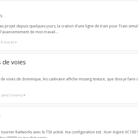
es
au projet depuis quelques jours, la cration d'une ligne de train pour Train simu
l'avancemement de mon travail....
d 8 more)
 de voies
s de voies de dominique, les caténaire affiche missing texture, que dois-je fair
(and 5 more)
s
 tourner Railworks avec le TSX activé. ma configuration est : Acer Aspire XC100
o V3900 ce qui doit corre...