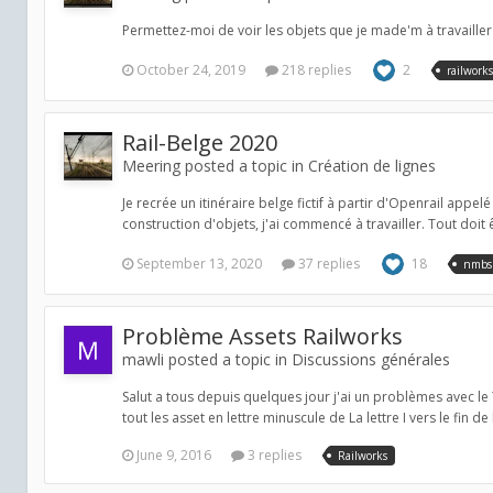
Permettez-moi de voir les objets que je made'm à travaille
October 24, 2019
218 replies
2
railworks
Rail-Belge 2020
Meering posted a topic in
Création de lignes
Je recrée un itinéraire belge fictif à partir d'Openrail appelé
construction d'objets, j'ai commencé à travailler. Tout doit ê
September 13, 2020
37 replies
18
nmbs
Problème Assets Railworks
mawli posted a topic in
Discussions générales
Salut a tous depuis quelques jour j'ai un problèmes avec le
tout les asset en lettre minuscule de La lettre I vers le fin de l
June 9, 2016
3 replies
Railworks