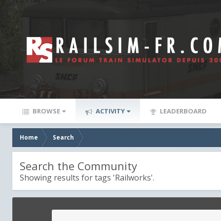
BROWSE
ACTIVITY
LEADERBOARD
Home
Search
Search the Community
Showing results for tags 'Railworks'.