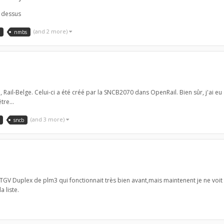
r dessus
(and 2 more)
nmbs
 , Rail-Belge. Celui-ci a été créé par la SNCB2070 dans OpenRail. Bien sûr, j'ai eu
tre...
(and 3 more)
sncb
 TGV Duplex de plm3 qui fonctionnait très bien avant,mais maintenent je ne voit 
a liste.