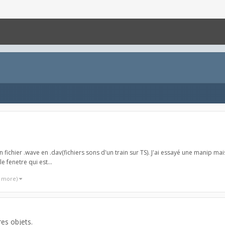
un fichier .wave en .dav(fichiers sons d'un train sur TS). J'ai essayé une manip m
e fenetre qui est...
1 more)
res objets.