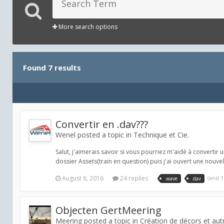
More search options
Found 7 results
Convertir en .dav???
Wenel posted a topic in
Technique et Cie.
Salut, j'aimerais savoir si vous pourriez m'aidé à convertir 
dossier Assets(train en question) puis j'ai ouvert une nouvell
August 8, 2016
24 replies
(and 
.wave
.dav
Objecten GertMeering
Meering posted a topic in
Création de décors et aut