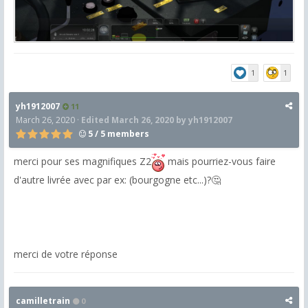
1
1
yh1912007
11
March 26, 2020
·
Edited
March 26, 2020
by yh1912007
5 / 5 members
merci pour ses magnifiques Z2
mais pourriez-vous faire
d'autre livrée avec par ex: (bourgogne etc...)?🤔
merci de votre réponse
camilletrain
0