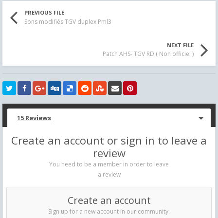
PREVIOUS FILE
Sons modifiés TGV duplex Pml3
NEXT FILE
Patch AHS- TGV RD ( Non officiel )
15 Reviews
Create an account or sign in to leave a
review
You need to be a member in order to leave
a review
Create an account
Sign up for a new account in our community.