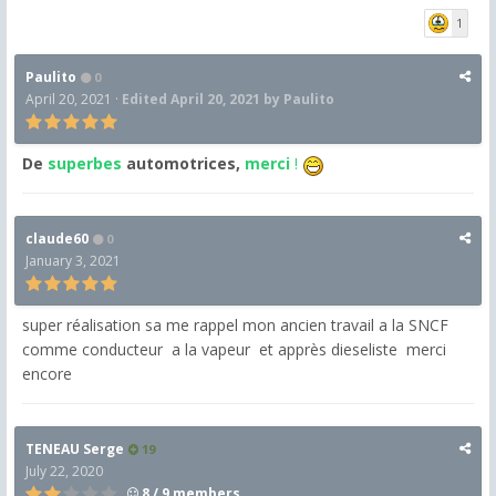
1
Paulito
0
April 20, 2021
·
Edited
April 20, 2021
by Paulito
De
superbes
automotrices,
merci
!
claude60
0
January 3, 2021
super réalisation sa me rappel mon ancien travail a la SNCF
comme conducteur a la vapeur et apprès dieseliste merci
encore
TENEAU Serge
19
July 22, 2020
8 / 9 members