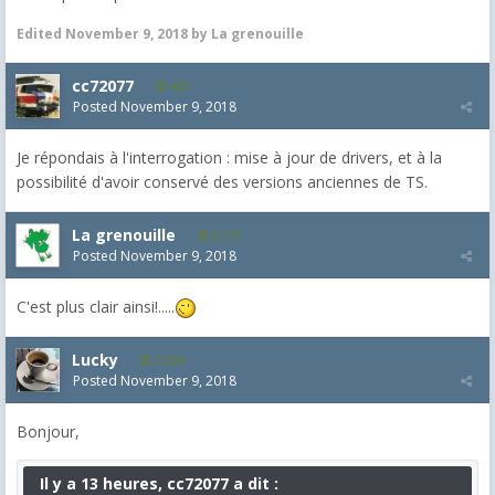
Edited
November 9, 2018
by La grenouille
cc72077
425
Posted
November 9, 2018
Je répondais à l'interrogation : mise à jour de drivers, et à la
possibilité d'avoir conservé des versions anciennes de TS.
La grenouille
3,271
Posted
November 9, 2018
C'est plus clair ainsi!.....
Lucky
1,330
Posted
November 9, 2018
Bonjour,
Il y a 13 heures, cc72077 a dit :