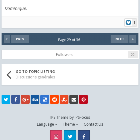
Dominique.
1
PREV
NEXT
Page 29 of 36
Followers
22
GO TO TOPIC LISTING
Discussions générales
IPS Theme
by
IPSFocus
Language
Theme
Contact Us
Instagram
Twitter
Facebook