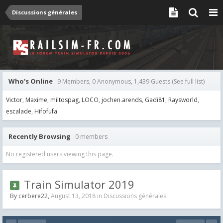
Discussions générales
Who's Online
9 Members, 0 Anonymous, 1,439 Guests
(See full list)
Victor
Maxime
miltospag
LOCO
jochen.arends
Gadi81
Raysworld
escalade
Hifofufa
Recently Browsing
0 members
No registered users viewing this page.
Train Simulator 2019
By
cerbere22
,
August 13, 2018
in
Discussions générales