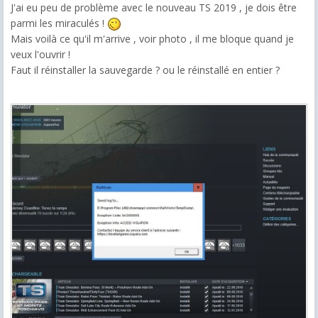
J'ai eu peu de problème avec le nouveau TS 2019 , je dois être
parmi les miraculés !
Mais voilà ce qu'il m'arrive , voir photo , il me bloque quand je
veux l'ouvrir !
Faut il réinstaller la sauvegarde ? ou le réinstallé en entier ?