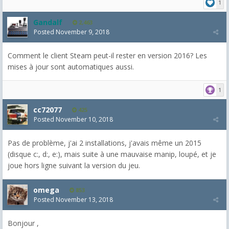
1
Gandalf
2,463
Posted
November 9, 2018
Comment le client Steam peut-il rester en version 2016? Les
mises à jour sont automatiques aussi.
1
cc72077
425
Posted
November 10, 2018
Pas de problème, j'ai 2 installations, j'avais même un 2015
(disque c:, d:, e:), mais suite à une mauvaise manip, loupé, et je
joue hors ligne suivant la version du jeu.
omega
853
Posted
November 13, 2018
Bonjour ,