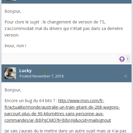
Bonjour,
Pour clore le sujet : le changement de version de TS,
s’accommodait mal du drivers qui n'était pas dans sa dernière
version.
Inouï, non !
1
Lucky
1,330
Posted
November 7, 2018
Bonjour,
Encore un bug du 64 bits ? :
http://www.msn.com/fr-
fr/actualite/monde/australie-un-train-géant-de-268-wagons-
parcourt-plus-de-90-kilomètres-sans-personne-aux-
commandes/ar-BBPqCMO?li=BBoJIji&ocid=mailsignout
(je sais j'aurais du le mettre dans un autre sujet mais je n'ai pas