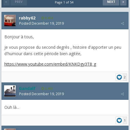
PREV
NEXT
Page 1 of 54
rabby62
8,454
Posted
December 19, 2019
Bonjour à tous,
je vous propose du second degrés , histoire d'apporter un peu
d'humour dans cette période bien agitée,
https://www.youtube.com/embed/KNKDgy3T8_g
2
Gandalf
2,463
Posted
December 19, 2019
Ouh là...
1