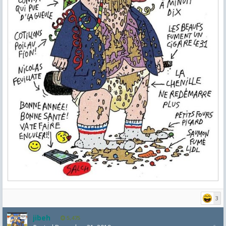
3
jibeh
5,475