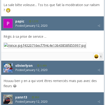
La sale bête voleuse... Tss tss que fait la modération sur railsim
?
papic
1,372
Posted
January 12, 2020
Régis à sa prise de service ...
6
olivierlyon
3,489
Posted
January 12, 2020
Houuu ben y en a qui vont êtres remerciés mais pas avec des
fleurs 😂
yann13
950
Posted
January 12, 2020