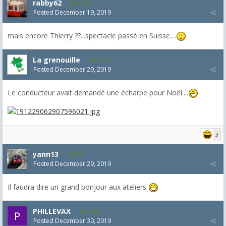
rabby62
8,454
Posted
December 19, 2019
mais encore Thierry ??...spectacle passé en Suisse....
La grenouille
3,271
Posted
December 29, 2019
Le conducteur avait demandé une écharpe pour Noël....
3
yann13
950
Posted
December 29, 2019
Il faudra dire un grand bonjour aux ateliers
PHILLEVAX
1,405
Posted
December 30, 2019