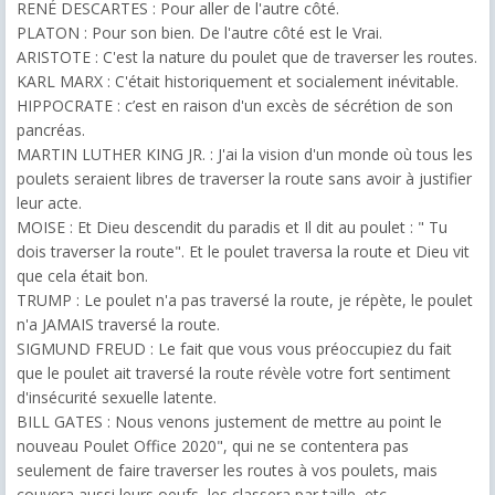
RENÉ DESCARTES : Pour aller de l'autre côté.
PLATON : Pour son bien. De l'autre côté est le Vrai.
ARISTOTE : C'est la nature du poulet que de traverser les routes.
KARL MARX : C'était historiquement et socialement inévitable.
HIPPOCRATE : c’est en raison d'un excès de sécrétion de son
pancréas.
MARTIN LUTHER KING JR. : J'ai la vision d'un monde où tous les
poulets seraient libres de traverser la route sans avoir à justifier
leur acte.
MOISE : Et Dieu descendit du paradis et Il dit au poulet : " Tu
dois traverser la route". Et le poulet traversa la route et Dieu vit
que cela était bon.
TRUMP : Le poulet n'a pas traversé la route, je répète, le poulet
n'a JAMAIS traversé la route.
SIGMUND FREUD : Le fait que vous vous préoccupiez du fait
que le poulet ait traversé la route révèle votre fort sentiment
d'insécurité sexuelle latente.
BILL GATES : Nous venons justement de mettre au point le
nouveau Poulet Office 2020", qui ne se contentera pas
seulement de faire traverser les routes à vos poulets, mais
couvera aussi leurs oeufs, les classera par taille, etc...