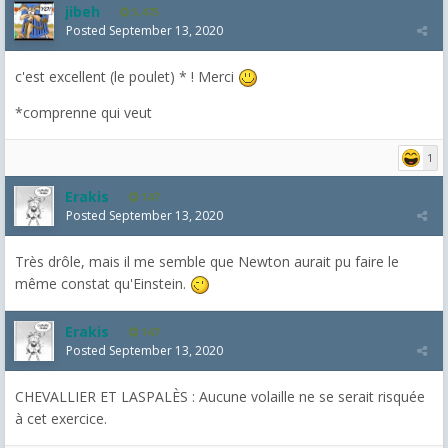
jibeh
5,475
Posted
September 13, 2020
c'est excellent (le poulet) * ! Merci
*comprenne qui veut
1
Erakis
147
Posted
September 13, 2020
Très drôle, mais il me semble que Newton aurait pu faire le
même constat qu'Einstein.
Erakis
147
Posted
September 13, 2020
CHEVALLIER ET LASPALÈS : Aucune volaille ne se serait risquée
à cet exercice.