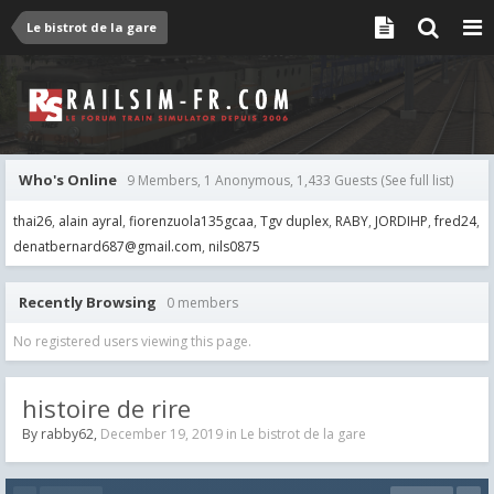
Le bistrot de la gare
Who's Online
9 Members, 1 Anonymous, 1,433 Guests
(See full list)
thai26
alain ayral
fiorenzuola135gcaa
Tgv duplex
RABY
JORDIHP
fred24
denatbernard687@gmail.com
nils0875
Recently Browsing
0 members
No registered users viewing this page.
histoire de rire
By
rabby62
,
December 19, 2019
in
Le bistrot de la gare