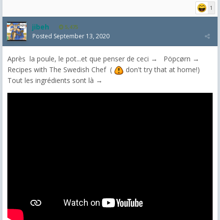
1
jibeh
5,475
Posted
September 13, 2020
Après la poule, le pot...et que penser de ceci → Pöpcørn →
Recipes with The Swedish Chef (
don't try that at home!)
Tout les ingrédients sont là →