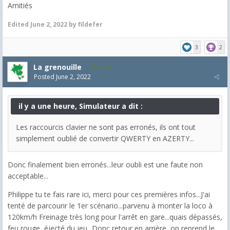
Amitiés
Edited
June 2, 2022
by fildefer
3
2
La grenouille
3,271
Posted
June 2, 2022
il y a une heure, Simulateur a dit :
Les raccourcis clavier ne sont pas erronés, ils ont tout
simplement oublié de convertir QWERTY en AZERTY...
Donc finalement bien erronés...leur oubli est une faute non
acceptable...
Philippe tu te fais rare ici, merci pour ces premières infos...J'ai
tenté de parcourir le 1er scénario...parvenu à monter la loco à
120km/h Freinage très long pour l'arrêt en gare...quais dépassés,
feu rouge, éjecté du jeu...Donc retour en arrière, on reprend le