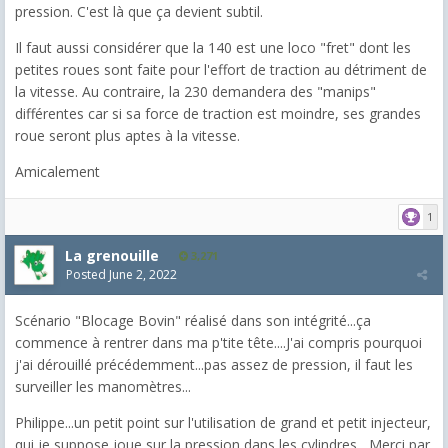
pression. C'est là que ça devient subtil.
Il faut aussi considérer que la 140 est une loco "fret" dont les
petites roues sont faite pour l'effort de traction au détriment de
la vitesse. Au contraire, la 230 demandera des "manips"
différentes car si sa force de traction est moindre, ses grandes
roue seront plus aptes à la vitesse.
Amicalement
1
La grenouille
3,271
Posted
June 2, 2022
Scénario "Blocage Bovin" réalisé dans son intégrité...ça
commence à rentrer dans ma p'tite tête....J'ai compris pourquoi
j'ai dérouillé précédemment...pas assez de pression, il faut les
surveiller les manomètres...
Philippe...un petit point sur l'utilisation de grand et petit injecteur,
qui je suppose joue sur la pression dans les cylindres....Merci par