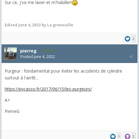
Sur ce, j'va me laver et m'habiller!
Edited
June 4, 2022
by La grenouille
2
pierreg
4,015
Posted
June 4, 2022
Purgeur : fondamental pour éviter les accidents de cylindre
surtout à l'arrêt...
https://pvcasso.fr/2017/06/15/les-purgeurs/
A+
PierreG
1
2