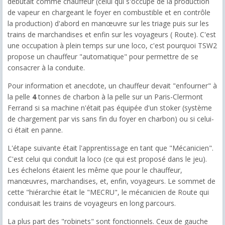
débutait comme chauffeur (celui qui s'occupe de la production
de vapeur en chargeant le foyer en combustible et en contrôle
la production) d'abord en manœuvre sur les triage puis sur les
trains de marchandises et enfin sur les voyageurs ( Route). C'est
une occupation à plein temps sur une loco, c'est pourquoi TSW2
propose un chauffeur "automatique" pour permettre de se
consacrer à la conduite.
Pour information et anecdote, un chauffeur devait "enfourner" à
la pelle
4
tonnes de charbon à la pelle sur un Paris-Clermont
Ferrand si sa machine n'était pas équipée d'un stoker (système
de chargement par vis sans fin du foyer en charbon) ou si celui-
ci était en panne.
L'étape suivante était l'apprentissage en tant que "Mécanicien".
C'est celui qui conduit la loco (ce qui est proposé dans le jeu).
Les échelons étaient les même que pour le chauffeur,
manœuvres, marchandises, et, enfin, voyageurs. Le sommet de
cette "hiérarchie était le "MECRU", le mécanicien de Route qui
conduisait les trains de voyageurs en long parcours.
La plus part des "robinets" sont fonctionnels. Ceux de gauche