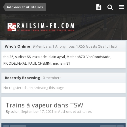
Add-ons et utilitaires
Who's Online
9 Members, 1 Anonymous, 1,055 Guests
(See full list)
thai26
sudiste66
escalade
alain ayral
Matheo870
VonRondstadd
RICODELFERAL
PAUL CHEMINI
michelin81
Recently Browsing
0 members
No registered users viewing this page.
Trains à vapeur dans TSW
By
solon
,
September 17, 2021
in
Add-ons et utilitaires