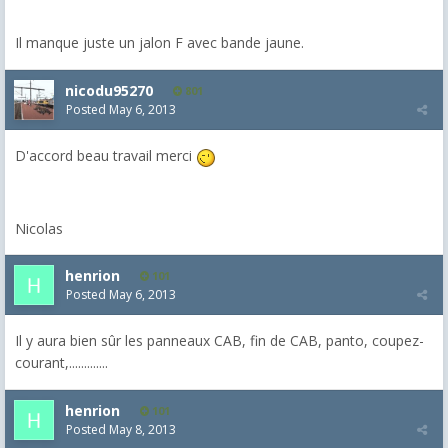
Il manque juste un jalon F avec bande jaune.
nicodu95270
801
Posted
May 6, 2013
D'accord beau travail merci
Nicolas
henrion
101
Posted
May 6, 2013
Il y aura bien sûr les panneaux CAB, fin de CAB, panto, coupez-
courant,.............
henrion
101
Posted
May 8, 2013