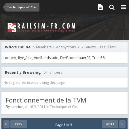
Technique et Cie.
Who's Online
5 Members, 0 Anonymous, 757 Guests
(See full list)
roobert
Rye_Akai
VonRondstadd
DerBrommbaer02
Train56
Recently Browsing
0 members
No registered users viewing this page.
Fonctionnement de la TVM
By
henrion
,
April 9, 2011
in
Technique et Cie.
PREV
NEXT
Page 3 of 5