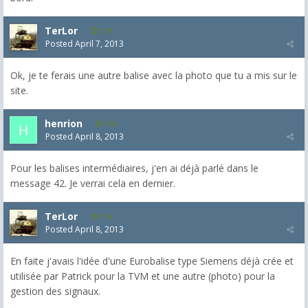
TerLor
114
Posted
April 7, 2013
Ok, je te ferais une autre balise avec la photo que tu a mis sur le
site.
henrion
101
Posted
April 8, 2013
Pour les balises intermédiaires, j'en ai déjà parlé dans le
message 42. Je verrai cela en dernier.
TerLor
114
Posted
April 8, 2013
En faite j'avais l'idée d'une Eurobalise type Siemens déjà crée et
utilisée par Patrick pour la TVM et une autre (photo) pour la
gestion des signaux.