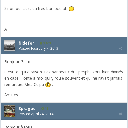
Sinon oui c'est du très bon boulot.
A+
fildefer
1,603
Posted
February 7, 2013
Bonjour Geluc,
C'est toi qui a raison. Les panneaux du "périph" sont bien divisés
en case. Honte à moi qui y roule souvent et qui ne l'avait jamais
remarqué. Mea Culpa
.
Amitiés.
Sprague
18
Posted
April 24, 2014
Bonjour à tous ,