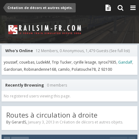
Création de décors et autres objets.
Who's Online
12 Members, 0 Anonymous, 1,479 Guests
(See full list)
youssef
couebas
LudekM
Trip Tucker
cyrille lesage
syrox7935
Gandalf
Gardorian
Robinandenne168
camilo
Polatouche78
Z 92100
Recently Browsing
0 members
No registered users viewing this page.
Routes à circulation à droite
By
GerardS
,
January 3, 2013
in
Création de décors et autres objets.