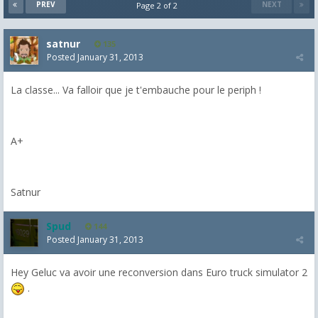
PREV
NEXT
Page 2 of 2
satnur
135
Posted
January 31, 2013
La classe... Va falloir que je t'embauche pour le periph !
A+
Satnur
Spud
144
Posted
January 31, 2013
Hey Geluc va avoir une reconversion dans Euro truck simulator 2
.