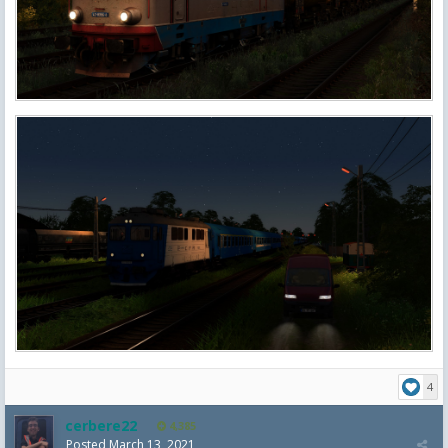
4
cerbere22
4,385
Posted
March 13, 2021