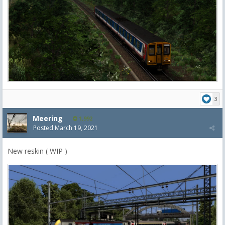
3
Meering
1,992
Posted
March 19, 2021
New reskin ( WIP )