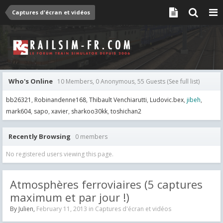
Captures d'écran et vidéos
Who's Online
10 Members, 0 Anonymous, 55 Guests
(See full list)
bb26321
Robinandenne168
Thibault Venchiarutti
Ludovic.bex
jibeh
mark604
sapo
xavier
sharkoo30kk
toshichan2
Recently Browsing
0 members
No registered users viewing this page.
Atmosphères ferroviaires (5 captures
maximum et par jour !)
By
Julien
,
February 11, 2013
in
Captures d'écran et vidéos