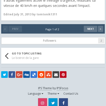
Il aurait également activé le freinage d'urgence, réduisant sa
vitesse de 40 km/h en quelques secondes avant l'impact.
Edited
July 31, 2013
by tomtonik1311
PREV
NEXT
Page 1 of 2
Followers
2
GO TO TOPIC LISTING
Le bistrot de la gare
IPS Theme
by
IPSFocus
Language
Theme
Contact Us
Instagram
Twitter
Facebook