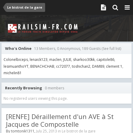
Le bistrot de la gare
Who's Online
13 Members, 0 Anonymous, 189 Guests
(See full list)
Colonelbiceps
lenaick123
maclen
JULIE
sharkoo30kk
capitole86
lesimuanthoYT
BENACHCHAB
cc72077
toshichan2
DAM89
clement 1
michelin81
Recently Browsing
0 members
No registered users viewing this page.
[RENFE] Déraillement d'un AVE à St
Jacques de Compostelle
By
tomtonik1311
,
July 25, 2013
in
Le bistrot de la gare