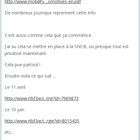
http://www.mobility....omotives-en.pdf
De nombreux journaux reprennent cette info.
C'est aussi comme cela que ça commence.
J'ai vu cela se mettre en place à la SNCB, ou presque tout est
privatisé maintenant.
Cela pue partout.!
Ensuite voila ce qui suit ....
Le 11 avril
http://www.rtbf.be/i...trie?id=7969873
Le 10 juin
http://www.rtbf.be/i...rgie?id=8015435
etc....