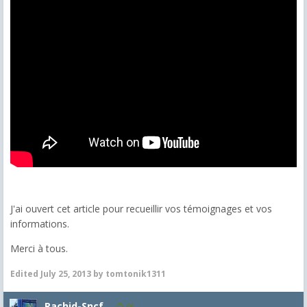
J'ai ouvert cet article pour recueillir vos témoignages et vos
informations.
Merci à tous.
Edited
July 25, 2013
by tomtonik1311
Rachid-Sncf
46