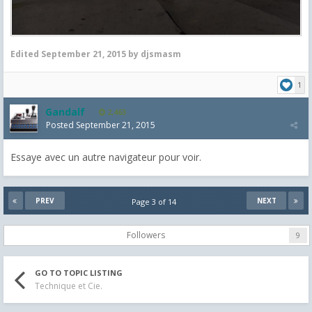
Edited
September 21, 2015
by djsmasm
1
Gandalf
2,463
Posted
September 21, 2015
Essaye avec un autre navigateur pour voir.
PREV
NEXT
Page 3 of 14
Followers
9
GO TO TOPIC LISTING
Technique et Cie.