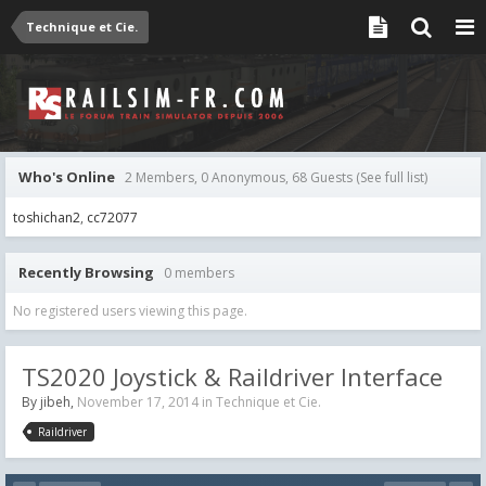
Technique et Cie.
Who's Online
2 Members, 0 Anonymous, 68 Guests
(See full list)
toshichan2
cc72077
Recently Browsing
0 members
No registered users viewing this page.
TS2020 Joystick & Raildriver Interface
By
jibeh
,
November 17, 2014
in
Technique et Cie.
Raildriver