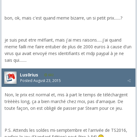
bon, ok, mais c'est quand meme bizarre, un si petit prix.......?
je suis peut etre méfiant, mais j'ai mes raisons......j'ai quand
meme failli me faire entuber de plus de 2000 euros à cause d'un
virus qui avait envoyé mes identifiants et mdp paypal à je ne
sais qui........
Lus0rius
682
Posted
August 23, 2015
Non, le prix est normal et, mis à part le temps de téléchargent
trèèèès long, ça a bien marché chez moi, pas d'arnaque. De
toute façon, on est obligé de passer par Steam pour ce jeu.
P.S. Attends les soldes mi-semptembre et l'arrivée de TS2016,
parfois le jeu (Standard Edition) peut être à 5€!