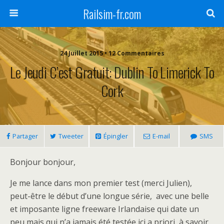
Railsim-fr.com
24 Juillet 2015 • 12 Commentaires
Le Jeudi C’est Gratuit: Dublin To Limerick To
Cork
Partager
Tweeter
Épingler
E-mail
SMS
Bonjour bonjour,
Je me lance dans mon premier test (merci Julien),
peut-être le début d’une longue série, avec une belle
et imposante ligne freeware Irlandaise qui date un
peu mais qui n’a jamais été testée ici a priori, à savoir