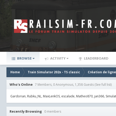
BROWSE
ACTIVITY
LEADERBOARD
Home
Train Simulator 202x - TS classic
Création de lign
Who's Online
7 Members, 0 Anonymous, 1,358 Guests
(See full list)
Gardorian
Rubku_NL
MaxLenkOS
escalade
Matheo870
jan366
Simula
Recently Browsing
0 members