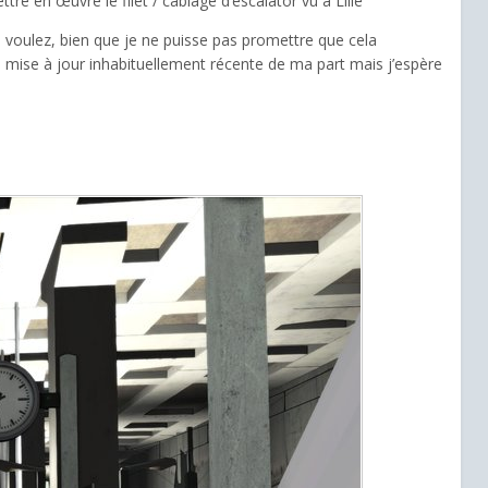
re en œuvre le filet / câblage d’escalator vu à Lille
us voulez, bien que je ne puisse pas promettre que cela
ise à jour inhabituellement récente de ma part mais j’espère