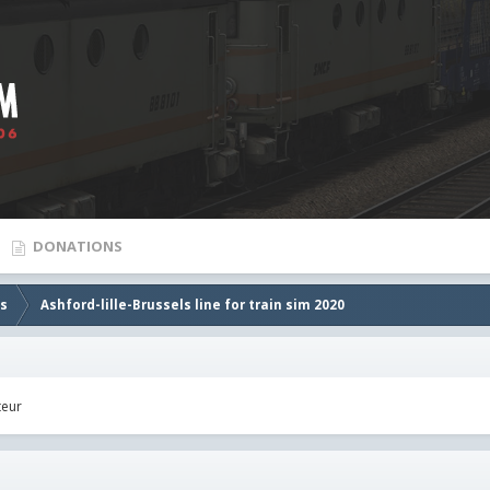
DONATIONS
es
Ashford-lille-Brussels line for train sim 2020
teur