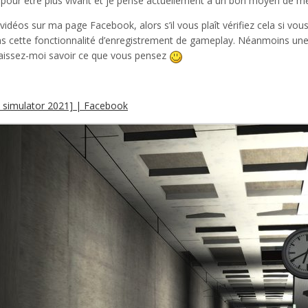
 pour être plus vivant et je pense actuellement à un bon moyen de mett
vidéos sur ma page Facebook, alors s’il vous plaît vérifiez cela si vo
cette fonctionnalité d’enregistrement de gameplay. Néanmoins une m
t laissez-moi savoir ce que vous pensez
n simulator 2021] | Facebook