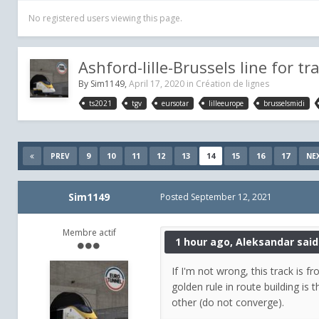
No registered users viewing this page.
Ashford-lille-Brussels line for t
By
Sim1149
,
April 17, 2020
in
Création de lignes
ts2021
tgv
eursotar
lilleeurope
brusselsmidi
9
10
11
12
13
14
15
16
17
PREV
NE
Sim1149
Posted
September 12, 2021
Membre actif
1 hour ago, Aleksandar said
If I'm not wrong, this track is 
golden rule in route building is 
other (do not converge).