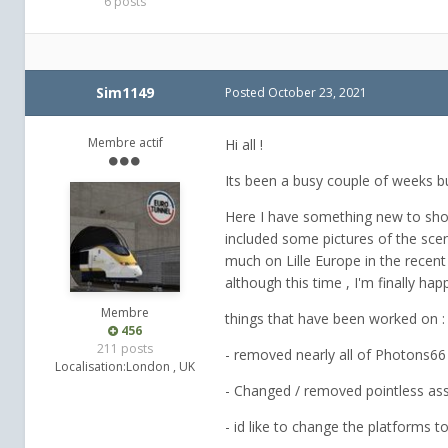
6 posts
Sim1149
Posted
October 23, 2021
Membre actif
Hi all !
Its been a busy couple of weeks bu
Here I have something new to show 
included some pictures of the scen
much on Lille Europe in the recent 
although this time , I'm finally hap
Membre
things that have been worked on :
456
211 posts
- removed nearly all of Photons6
Localisation:
London , UK
- Changed / removed pointless as
- id like to change the platforms t