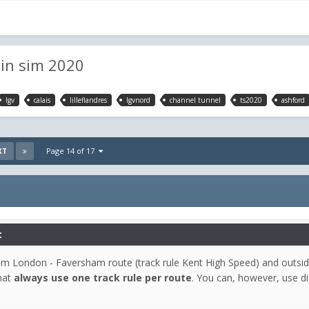
rain sim 2020
lgv
calais
lilleflandres
lgvnord
channel tunnel
ts2020
ashford
Page 14 of 17
XT
:
from London - Faversham route (track rule Kent High Speed) and outside
that
always use one track rule per route
. You can, however, use di