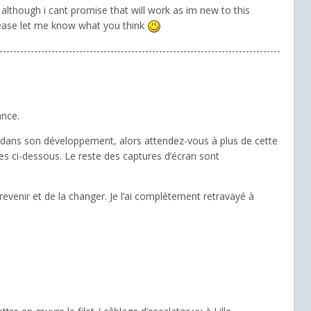
lthough i cant promise that will work as im new to this
lease let me know what you think
---------------------------------------------------------------------------------
ance.
in dans son développement, alors attendez-vous à plus de cette
es ci-dessous. Le reste des captures d’écran sont
revenir et de la changer. Je l’ai complètement retravayé à