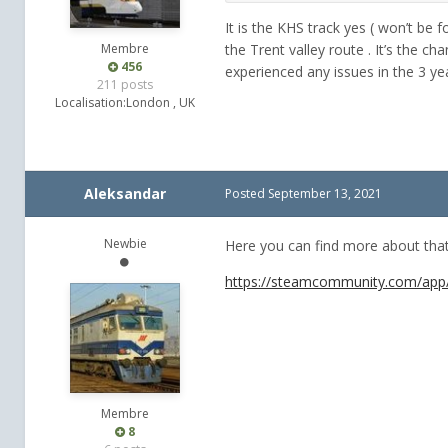
It is the KHS track yes ( won’t be 
Membre
the Trent valley route . It’s the ch
456
experienced any issues in the 3 ye
211 posts
Localisation:
London , UK
Aleksandar
Posted
September 13, 2021
Newbie
Here you can find more about that
https://steamcommunity.com/app
Membre
8