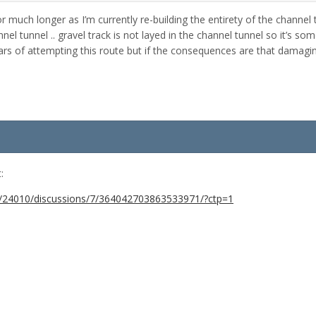
for much longer as I’m currently re-building the entirety of the channel
annel tunnel .. gravel track is not layed in the channel tunnel so it’s so
ars of attempting this route but if the consequences are that damagin
:
/24010/discussions/7/364042703863533971/?ctp=1