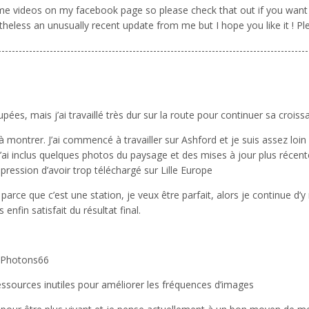
e videos on my facebook page so please check that out if you want a
heless an unusually recent update from me but I hope you like it ! P
------------------------------------------------------------------------------------------
es, mais j’ai travaillé très dur sur la route pour continuer sa croiss
 à montrer. J’ai commencé à travailler sur Ashford et je suis assez lo
j’ai inclus quelques photos du paysage et des mises à jour plus récent
impression d’avoir trop téléchargé sur Lille Europe
rce que c’est une station, je veux être parfait, alors je continue d’y 
enfin satisfait du résultat final.
fs Photons66
essources inutiles pour améliorer les fréquences d’images