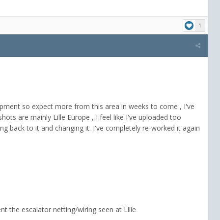
1
lopment so expect more from this area in weeks to come , I've
s are mainly Lille Europe , I feel like I've uploaded too
ng back to it and changing it. I've completely re-worked it again
nt the escalator netting/wiring seen at Lille