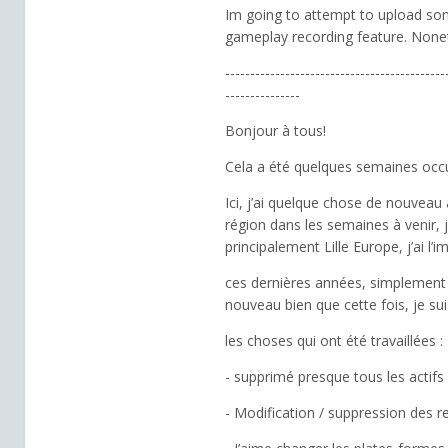
Im going to attempt to upload som
gameplay recording feature. Nonet
--------------------------------------------
---------------
Bonjour à tous!
Cela a été quelques semaines occupé
Ici, j’ai quelque chose de nouveau
région dans les semaines à venir, 
principalement Lille Europe, j’ai l’
ces dernières années, simplement pa
nouveau bien que cette fois, je suis 
les choses qui ont été travaillées :
- supprimé presque tous les acti
- Modification / suppression des r