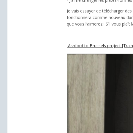
- J’aime changer les plates-formes
Je vais essayer de télécharger des 
fonctionnera comme nouveau dans 
que vous l’aimerez ! S’il vous plaî
Ashford to Brussels project [Trai